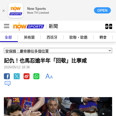
Now Sports
×
OPEN
Now TV Limited
新聞
全部
英格蘭
西班牙
歐聯‧歐霸
轉會
記仇！也馬忍逾半年「回敬」比寧咸
2026/05/12 18:36