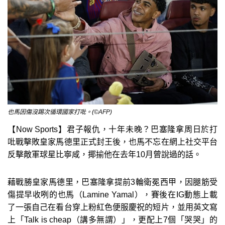
也馬因傷沒踢次循環國家打吡。(©AFP)
【Now Sports】君子報仇，十年未晚？巴塞隆拿周日於打
吡戰擊敗皇家馬德里正式封王後，也馬不忘在網上社交平台
反擊敵軍球星比寧咸，揶揄他在去年10月曾說過的話。
藉戰勝皇家馬德里，巴塞隆拿提前3輪衛冕西甲，因腿筋受
傷提早收咧的也馬（Lamine Yamal），賽後在IG動態上載
了一張自己在看台穿上粉紅色便服慶祝的短片，並用英文寫
上「Talk is cheap（講多無謂）」，更配上7個「哭哭」的