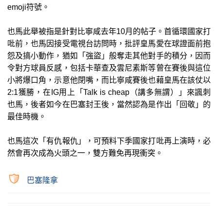
emoji符號。
也馬此舉被指是針對比寧咸去年10月的帖子。首循環國家打
吡前，也馬因接受電視台訪問時，批評皇馬愛在球證面前抱
怨及搞小動作，猶如「強盜」般奪走其他對手的積分，因而
令對方球員反感，包括卡華查及雲尼素斯等曾在賽後與這位
小將爆口角，示意他閉嘴，而比寧咸賽後也藉皇馬在該仗以
2:1獲勝，在IG用上「Talk is cheap（講多無謂）」來諷刺
也馬，後者如今在巴塞封王後，當然認為是作出「回敬」的
最佳時機。
也馬這次「有仇報仇」，可預料下季國家打吡再上演時，必
然會再次成為火頭之一，雙方難免再現衝突。
巴塞隆拿