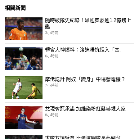
相關新聞
隨時破隊史紀錄！恩迪奧蒙迪1.2億鎊上
艦
3小時前
轉會大神爆料：洛迪唔抗拒入「塞」
6小時前
摩佬諗計 阿奴「變身」中場發電機？
7小時前
兌現奪冠承諾 加維染粉紅髮嚇親大家
8小時前
求隊友讓臂章 比爾連圓隊長夢倒戈