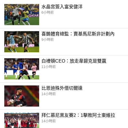
水晶宮簽入富安健洋
6小時前
喜鵲體育總監：賣基馬尼斯非計劃內
9小時前
白禮頓CEO：放走韋碧克是雙贏
11小時前
比恩迪殊外借切爾達
14小時前
拜仁慕尼黑友賽2：1擊敗阿士東維拉
14小時前