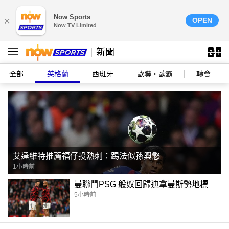
Now Sports
×
OPEN
Now TV Limited
新聞
全部
英格蘭
西班牙
歐聯‧歐霸
轉會
艾達維特推薦福仔投熱刺：踢法似孫興慜
1小時前
曼聯鬥PSG 般奴回歸迪拿曼斯勢地標
5小時前