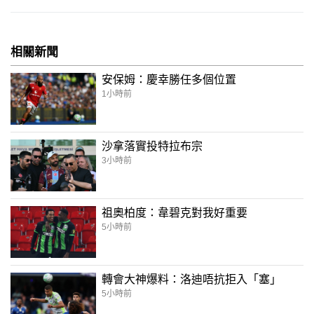
相關新聞
安保姆：慶幸勝任多個位置
1小時前
沙拿落實投特拉布宗
3小時前
祖奧柏度：韋碧克對我好重要
5小時前
轉會大神爆料：洛迪唔抗拒入「塞」
5小時前