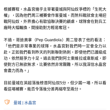
根據賽程，水晶宮幾乎主宰著曼城與阿仙奴爭標的「生死大
權」，因為他們周三補賽會作客曼城，而煞科戰就會主場迎
戰阿仙奴，外界擔心有歐協聯決賽的顧慮，球隊會在對兵工
廠時大幅輪換，間接助對方輕易奪冠。
不過，哥迪奧拿（Pep Guardiola）周二發表了他的看法：
「他們是非常專業的球隊，水晶宮對我們時一定會全力以
赴。正如我們看到昨天的列斯聯對熱刺，即使他們已護級成
功，依然競爭力十足。過去我們對阿士東維拉或韋斯咸，即
使對方已無欲無求，比賽依然非常艱難，所以我深信水晶宮
會盡力而為。」
目前曼城在英超落後榜首阿仙奴5分，但少踢一場，所以看
看這場補賽，能否令落後分差再縮窄至兩分。
曼城
|
水晶宮