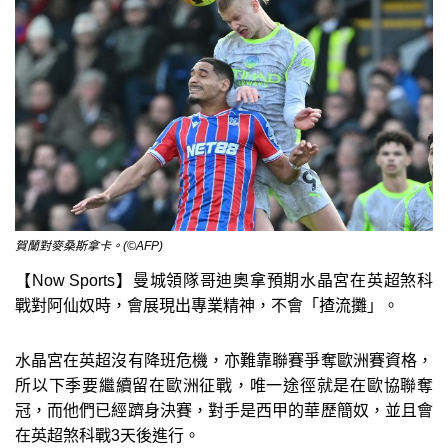
賀蘭對麥桑斯拿卡。(©AFP)
【Now Sports】曼城領隊哥迪奧拿預期水晶宮在英超煞科
戰對阿仙奴時，會展現出專業精神，不會「揸流攤」。
水晶宮在英超沒有降班危機，亦難靠聯賽爭奪歐洲賽資格，
所以下季要繼續留在歐洲征戰，唯一途徑就是在歐協聯奪
冠，而他們已經躋身決賽，對手是西甲的華歷簡奴，並且會
在英超煞科戰3天後進行。