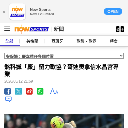
Now Sports
×
OPEN
Now TV Limited
新聞
全部
英格蘭
西班牙
歐聯‧歐霸
轉會
煞科撼「廠」留力歐協？哥迪奧拿信水晶宮專
業
2026/05/12 21:59