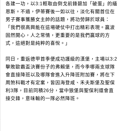
各建一功，以3:1輕取由倒戈前鋒碧加「破蛋」的緬
恩斯。不過，伊蒂賽後一如以往，淡化有關首位在
男子賽事獲勝女主帥的話題，將功勞歸於球員：
「我們很高興能在這場硬仗中打出精彩表現。贏波
固然開心，人之常情，更重要的是我們贏球的方
式，這絕對是純粹的喜悅。」
同日，重返德甲首季便成功護級的漢堡，主場以3:2
擊敗歐霸盃決賽份子的弗賴堡，而今季哪兩支球隊
會直接降班以及哪隊會進入升降班附加賽，將在下
周煞科戰才有定案，皆因海登咸、禾夫斯堡及聖保
利3隊，目前同積26分，當中狼堡與聖保利還會直
接交鋒，意味輸的一隊必然降班。