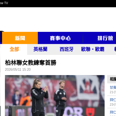
ow TV
全部
英格蘭
西班牙
歐聯‧歐霸
柏林聯女教練奪首勝
2026/05/11 15:20
相
甘
21
拜仁
23
拜