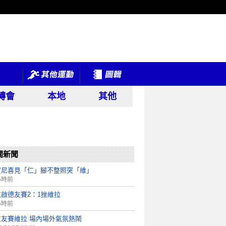
轉會
本地
其他
關新聞
賓尼喜見「仁」腳不整照突「維」
小時前
啟德友賽2：1挫維拉
小時前
仁友賽維拉 場內場外氣氛熱鬧