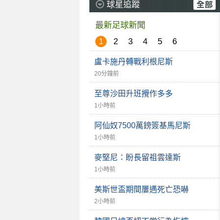
球星追蹤
最新足球新聞
1
2
3
4
5
6
盧卡施丹轉戰利根尼斯
20分鐘前
至尊沙田升班攪作多多
1小時前
阿仙奴7500萬鎊簽基馬尼斯
1小時前
麥堅尼：盼長留祖雲達斯
1小時前
美斯世盃期間屢遇死亡恐嚇
2小時前