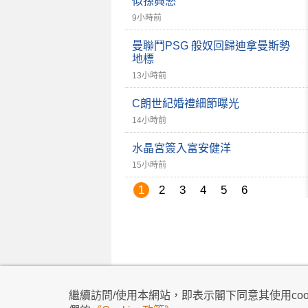
似孫興慜
9小時前
曼聯鬥PSG 般奴回歸迪拿曼斯勢
地標
13小時前
C朗世紀婚禮細節曝光
14小時前
水晶宮簽入富安健洋
15小時前
1
2
3
4
5
6
私隱政策
|
使用條款
|
免責及著作權聲明
|
不歧
繼續訪問/使用本網站，即表示閣下同意其使用cook