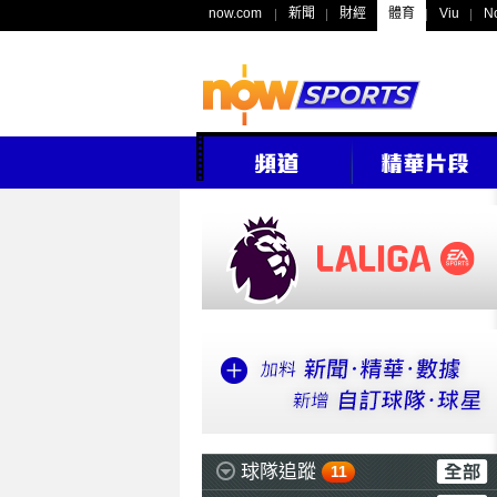
now.com
新聞
財經
體育
Viu
N
球隊追蹤
11