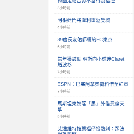
韓國足總否認不當行為指控
3小時前
阿根廷門將盧利重返曼城
4小時前
39歲長友佑都續約FC東京
5小時前
當年獲鼓勵 明斯向小球迷Claret
贈波衫
7小時前
ESPN：巴塞阿拿奧荷料借至紅軍
7小時前
馬斯坦東奴落「馬」外借費倫天
拿
9小時前
艾達維特推薦福仔投熱刺：踢法