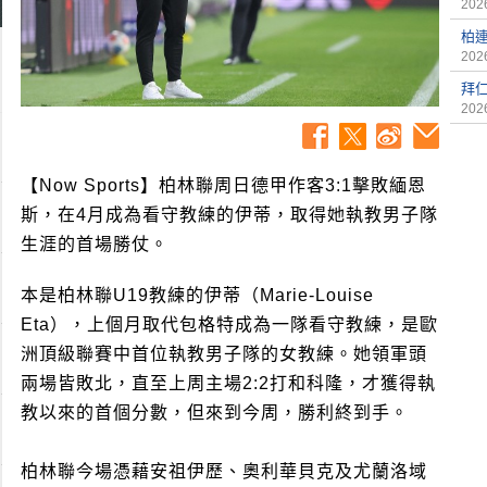
2026
柏
2026
拜
2026
【Now Sports】柏林聯周日德甲作客3:1擊敗緬恩
斯，在4月成為看守教練的伊蒂，取得她執教男子隊
生涯的首場勝仗。
本是柏林聯U19教練的伊蒂（Marie-Louise
Eta），上個月取代包格特成為一隊看守教練，是歐
洲頂級聯賽中首位執教男子隊的女教練。她領軍頭
兩場皆敗北，直至上周主場2:2打和科隆，才獲得執
教以來的首個分數，但來到今周，勝利終到手。
柏林聯今場憑藉安祖伊歷、奧利華貝克及尤蘭洛域