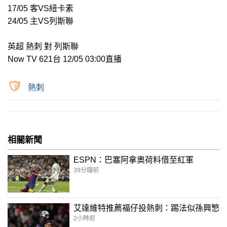
17/05 客VS紐卡素
24/05 主VS列斯聯
英超 熱刺 對 列斯聯
Now TV 621台 12/05 03:00直播
熱刺
相關新聞
ESPN：巴塞阿拿奧荷料借至紅軍
39分鐘前
艾達維特推薦福仔投熱刺：踢法似孫興慜
2小時前