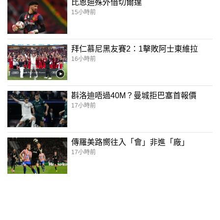
比恩迪殊外借切爾達
15小時前
拜仁慕尼黑友賽2：1擊敗阿士東維拉
16小時前
斟洛迪唔過40M？曼城拒巴塞首報價
17小時前
傳羅美路嚮往入「會」非進「廠」
17小時前