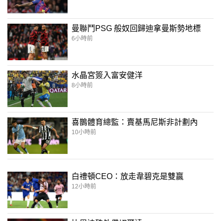
曼聯鬥PSG 般奴回歸迪拿曼斯勢地標
6小時前
水晶宮簽入富安健洋
8小時前
喜鵲體育總監：賣基馬尼斯非計劃內
10小時前
白禮頓CEO：放走韋碧克是雙贏
12小時前