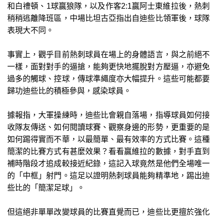
和白禮頓、1球贏狼隊，以及作客2:1贏阿士東維拉後，熱刺
稍稍逃離降班區，中場比坦古亞指出自迪些比領軍後，球隊
表現大不同。
事實上，觀乎目前熱刺球員在場上的身體語言，與之前絕不
一樣，面對對手的逼搶，能夠更快地擺脫對方壓逼，亦避免
過多的觸球、控球，傳球準繩度亦大幅提升。這些可能都要
歸功迪些比的積極參與，感染球員。
據報指，大軍操練時，迪些比會親自落場，指導球員如何接
收隊友傳送、如何閱讀球賽、觀察身邊的形勢，更重要的是
如何踢得實而不華，以最簡單、最有效率的方式比賽。這種
簡潔的比賽方式有甚麼效果？看看贏維拉的數據，對手直到
補時階段才追成較接近紀錄，這記入球竟然是他們全場唯一
的「中框」射門。這足以證明熱刺球員能夠精準地，踢出迪
些比的「簡潔足球」。
但這絕非單單改變球員的比賽直覺而已，迪些比更擅於強化