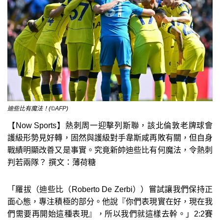
迪些比有魔法！(©AFP)
【Now Sports】熱刺周一迎擊列斯聯，該北倫敦老牌球會
護級形勢見好轉，固然與護級對手韋斯咸再敗有關，但自身
戰績明顯改善又是事實。究竟新帥迪些比有何魔法，令熱刺
判若兩隊？ 撰文：薄荷糖
「羅拔（迪些比（Roberto De Zerbi））嘗試讓我們保持正
面心態，專注積極的部分。他說『你們表現實在好，現在我
們需要再開始這種表現』，所以我們就這樣去幹。」2:2賽