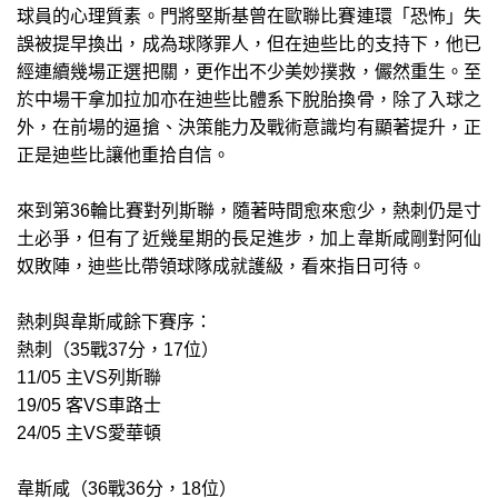
球員的心理質素。門將堅斯基曾在歐聯比賽連環「恐怖」失
誤被提早換出，成為球隊罪人，但在迪些比的支持下，他已
經連續幾場正選把關，更作出不少美妙撲救，儼然重生。至
於中場干拿加拉加亦在迪些比體系下脫胎換骨，除了入球之
外，在前場的逼搶、決策能力及戰術意識均有顯著提升，正
正是迪些比讓他重拾自信。
來到第36輪比賽對列斯聯，隨著時間愈來愈少，熱刺仍是寸
土必爭，但有了近幾星期的長足進步，加上韋斯咸剛對阿仙
奴敗陣，迪些比帶領球隊成就護級，看來指日可待。
熱刺與韋斯咸餘下賽序：
熱刺（35戰37分，17位）
11/05 主VS列斯聯
19/05 客VS車路士
24/05 主VS愛華頓
韋斯咸（36戰36分，18位）