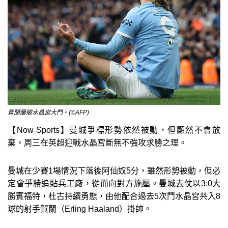
賀蘭屢破水晶宮大門。(©AFP)
【Now Sports】曼城爭標形勢依然被動，但顯然不會放
棄，周三在英超迎戰水晶宮斷無不強攻求勝之理。
曼城在少賽1場情況下落後阿仙奴5分，雖然形勢被動，但必
定會爭勝追貼兵工廠，從而向對方施壓。曼城去仗以3:0大
勝賓福特，杜古持續勇態，由他配合過去5次鬥水晶宮共入8
球的射手賀蘭（Erling Haaland）掛帥。