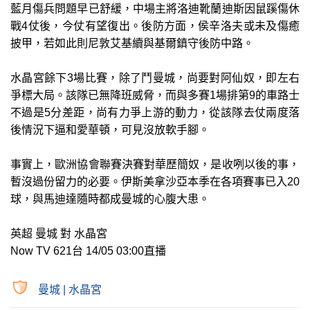
藍月傷兵問題早已舒緩，中場主將洛迪靴蘭迪斯因鼠蹊傷休
戰4仗後，今仗有望復出。後防方面，侯辛洛夫或未及傷癒
披甲，若如此則尼敦艾基續與基爾鎮守後防中路。
水晶宮餘下3場比賽，除了鬥曼城，尚要對阿仙奴，即左右
爭標大局。該隊已無降班威脅，而與多賽1場排第9的車路士
不過是5分差距，尚有力爭上游的動力，從該隊去仗兩度落
後情況下逼和愛華頓，可見沒放軟手腳。
事實上，歐洲協會聯賽決賽對華歷簡奴，是收咧以後的事，
暫沒過份留力的必要。伊斯美拿沙亞本季在各項賽事已入20
球，與馬迪達隨時都成曼城的心腹大患。
英超 曼城 對 水晶宮
Now TV 621台 14/05 03:00直播
曼城
|
水晶宮