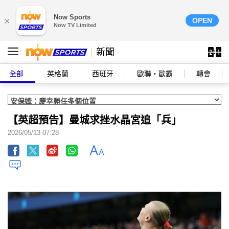
Now Sports
×
OPEN
Now TV Limited
新聞
全部
英格蘭
西班牙
歐聯‧歐霸
轉會
【英超預告】曼城求挫水晶宮追「兵」
2026/05/13 07:28