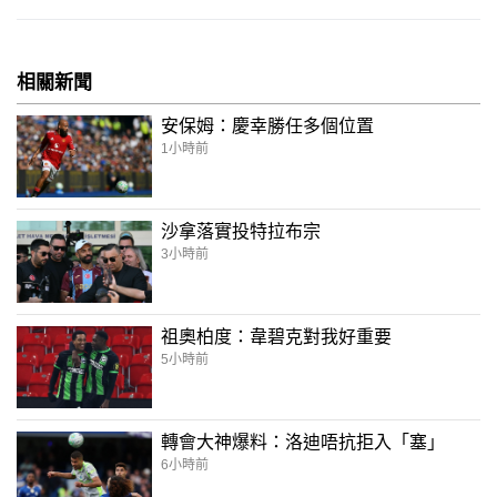
相關新聞
安保姆：慶幸勝任多個位置
1小時前
沙拿落實投特拉布宗
3小時前
祖奧柏度：韋碧克對我好重要
5小時前
轉會大神爆料：洛迪唔抗拒入「塞」
6小時前