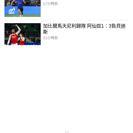
17小時前
加比爾馬天尼利歸隊 阿仙奴1：3負貝迪
斯
21小時前