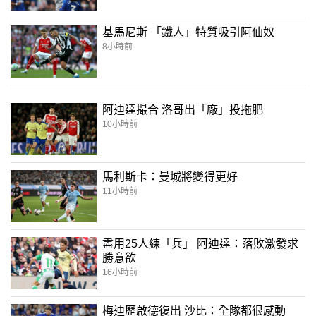
基馬尼斯 「鐵人」特質吸引阿仙奴
8小時前
阿迪達撮合 洛哥出「廠」投拖肥
10小時前
馬利斯卡：曼城將變得更好
11小時前
盡用25人練「兵」 阿迪達：落敗激發求
勝意欲
16小時前
梅迪歷啟德復出 沙比：全隊都很感動