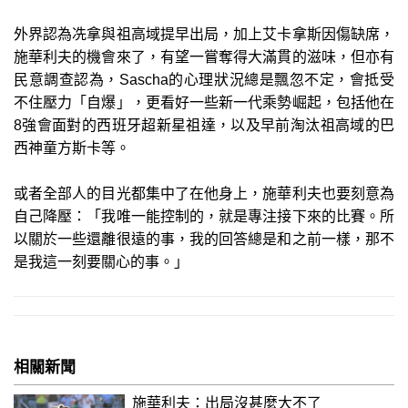
外界認為冼拿與祖高域提早出局，加上艾卡拿斯因傷缺席，
施華利夫的機會來了，有望一嘗奪得大滿貫的滋味，但亦有
民意調查認為，Sascha的心理狀況總是飄忽不定，會抵受
不住壓力「自爆」，更看好一些新一代乘勢崛起，包括他在
8強會面對的西班牙超新星祖達，以及早前淘汰祖高域的巴
西神童方斯卡等。
或者全部人的目光都集中了在他身上，施華利夫也要刻意為
自己降壓：「我唯一能控制的，就是專注接下來的比賽。所
以關於一些還離很遠的事，我的回答總是和之前一樣，那不
是我這一刻要關心的事。」
相關新聞
施華利夫：出局沒甚麼大不了