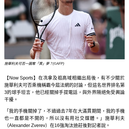
施華利夫可否一圓奪「貫」夢？(©AFP)
【Now Sports】在冼拿及祖高域相繼出局後，有不少關於
施華利夫可否乘機稱霸今屆法網的討論，但這名世界排名第
3的球手坦言，他已經關掉手提電話，與外界隔絕免受輿論
干擾。
「我的手機關掉了，不過過去7年在大滿貫期間，我的手機
也一直都是不開的，所以沒有用社交媒體。」施華利夫
（Alexander Zverev）在16強淘汰迪莊後對記者說。