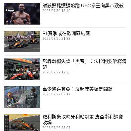
射殺野豬遭退追蹤 UFC拳王向黑帝致歉
2026/07/30 13:49
F1賽季或在歐洲區結尾
2026/07/29 21:33
怒轟戰術失誤「黑帝」：法拉利要解釋清
楚
2026/07/27 17:26
韋少驚喜奪亞：反超咸美頓是關鍵
2026/07/27 02:17
羅利斯豪取匈牙利站冠軍 皮亞斯利退賽
收場
2026/07/26 23:07