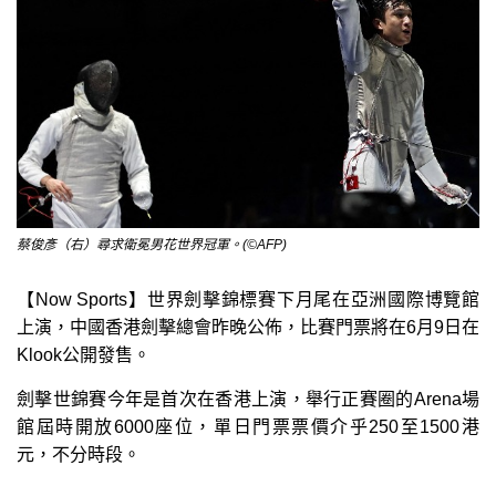
蔡俊彥（右）尋求衛冕男花世界冠軍。(©AFP)
【Now Sports】世界劍擊錦標賽下月尾在亞洲國際博覽館
上演，中國香港劍擊總會昨晚公佈，比賽門票將在6月9日在
Klook公開發售。
劍擊世錦賽今年是首次在香港上演，舉行正賽圈的Arena場
館屆時開放6000座位，單日門票票價介乎250至1500港
元，不分時段。