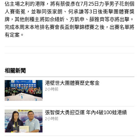
佔主場之利的港隊，將有蔡俊彥在7月25日力爭男子花劍個
人賽衛冕，並聯同張家朗、何承謙等3日後衝擊團體賽獎
牌，其他劍種主將如佘繕妡、方凱申、薛雅齊等亦將出擊。
完成本周末本地排名賽會長盃劍擊錦標賽之後，出賽名單將
有定案。
相關新聞
港壁世大團體賽歷史奪金
2小時前
張智傑大勇迎亞運 年內4破100蛙港績
2小時前