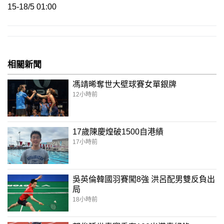
15-18/5 01:00
相關新聞
馮靖晞奪世大壁球賽女單銀牌
12小時前
17歲陳慶煌破1500自港績
17小時前
吳英倫韓國羽賽闖8強 洪呂配男雙反負出
局
18小時前