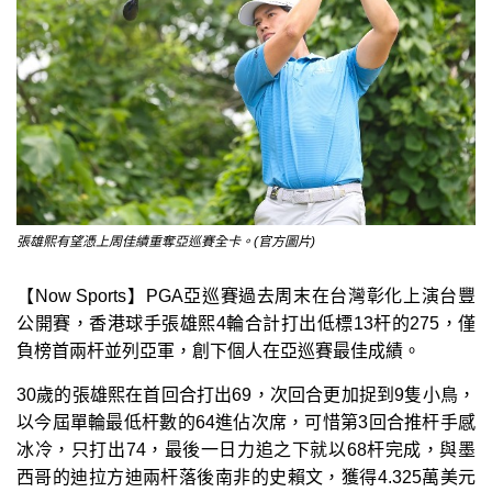
張雄熙有望憑上周佳績重奪亞巡賽全卡。(官方圖片)
【Now Sports】PGA亞巡賽過去周末在台灣彰化上演台豐
公開賽，香港球手張雄熙4輪合計打出低標13杆的275，僅
負榜首兩杆並列亞軍，創下個人在亞巡賽最佳成績。
30歲的張雄熙在首回合打出69，次回合更加捉到9隻小鳥，
以今屆單輪最低杆數的64進佔次席，可惜第3回合推杆手感
冰冷，只打出74，最後一日力追之下就以68杆完成，與墨
西哥的迪拉方迪兩杆落後南非的史賴文，獲得4.325萬美元