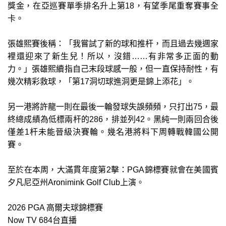
獎金，在亞巡賽單季排名升上第18，有望季尾重奪賽事全
卡。
張雄熙賽後稱：「我嘗試了新的球和推杆，而且過去幾週家
裡還迎來了新生兒！所以，沒錯……有非常多正面的動
力。」張雄熙續指自己末段球感一般，但一直保持耐性，有
幾次精彩救球，「第17洞切球進洞更是錦上添花」。
另一港將許龍一則在最後一輪發球失誤頻頻，只打出75，最
終總成績為低標兩杆的286，排並列42。黑純一則兩回合後
僅差1杆未能晉級決賽輪。幾名港將料下周轉戰韓國公開
賽。
至於在本周，大滿貫年度第2擊：PGA錦標賽就會在美國賓
夕凡尼亞州Aronimink Golf Club上演。
2026 PGA 高爾夫球錦標賽
Now TV 684台直播