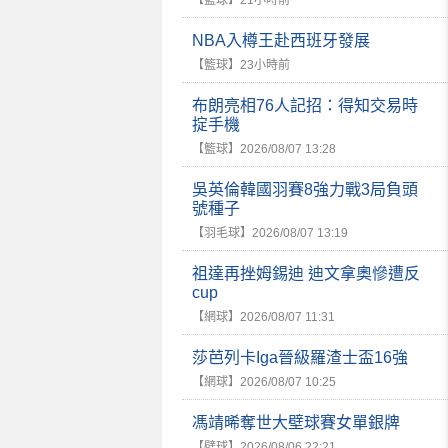
【籃球】
21小時前
NBA入樽王赴西班牙發展
【籃球】
23小時前
布朗亮相76人記招：得知交易時
掟手機
【籃球】
2026/08/07 13:28
吳英倫韓國羽賽8強力戰3局負頭
號種子
【羽毛球】
2026/08/07 13:19
祖達再挫姆錫迪 迪文拿奧慘遭反
cup
【網球】
2026/08/07 11:31
莎芭列卡Iga晉級羅渣士盃16強
【網球】
2026/08/07 10:25
馮靖晞奪世大壁球賽女單銀牌
【壁球】
2026/08/06 22:21