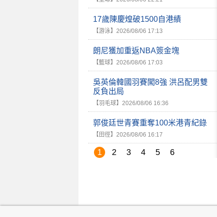
17歲陳慶煌破1500自港績
【游泳】
2026/08/06 17:13
朗尼獲加重返NBA簽金塊
【籃球】
2026/08/06 17:03
吳英倫韓國羽賽闖8強 洪呂配男雙
反負出局
【羽毛球】
2026/08/06 16:36
郭俊廷世青賽重奪100米港青紀錄
【田徑】
2026/08/06 16:17
1
2
3
4
5
6