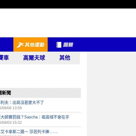
賽車
高爾夫球
其他
關新聞
華利夫：出局沒甚麼大不了
/08/06 13:59
大師賽罰錢？Sascha：祖高域不會在乎
/08/03 15:32
拿艾卡拿斯二選一 莎芭列卡揀……