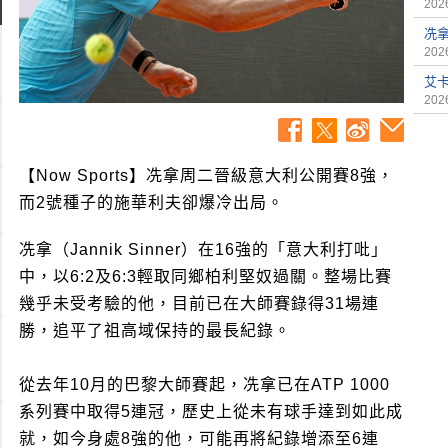
2026
冼
2026
艾
2026
【Now Sports】冼拿周二晉級意大利公開賽8強，
而2號種子的施華利夫卻爆冷出局。
冼拿（Jannik Sinner）在16強的「意大利打吡」
中，以6:2及6:3輕取同鄉柏利堅奴過關。整場比賽
幾乎未受考驗的他，目前已在大師賽錄得31場連
勝，追平了祖高域保持的最長紀錄。
從去年10月的巴黎大師賽起，冼拿已在ATP 1000
系列賽中取得5連冠，歷史上從未有球手達到如此成
就，如今身處8強的他，可能再將紀錄增添至6連