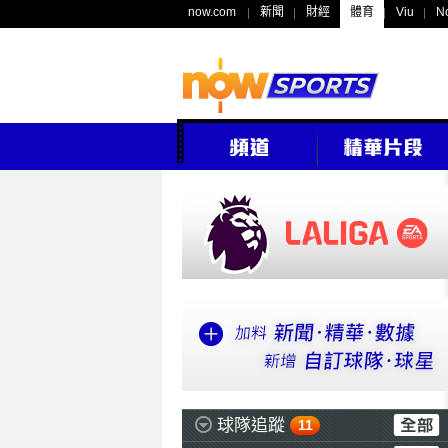
now.com
新聞
財經
體育
Viu
N
球隊追蹤
11