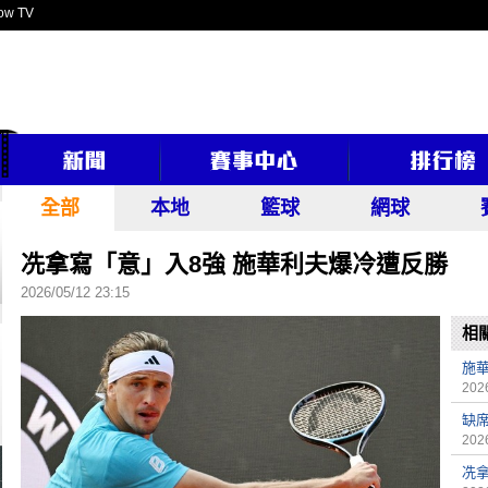
ow TV
全部
本地
籃球
網球
冼拿寫「意」入8強 施華利夫爆冷遭反勝
2026/05/12 23:15
相
施
2026
缺席
2026
冼