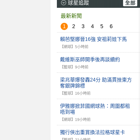
球星追蹤
最新新聞
1
2
3
4
5
6
賴芭堅娜晉16強 安祖莉娃下馬
【網球】
5小時前
戴維斯巫師開季後再談續約
【籃球】
9小時前
梁兆華爆發轟24分 助滿貫挫東方
奪銀牌錦標
【籃球】
16小時前
伊雅娜掀菲國網球熱：周圍都租
唔到場
【網球】
19小時前
獨行俠出重賞換法拉格球星卡