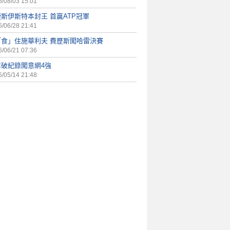
/08/03 15:01
斯伊斯特本封王 首贏ATP冠軍
/06/28 21:41
「食」住施華利夫 費歷斯闖哈雷決賽
/06/21 07:36
拿破紀錄闖意網4強
/05/14 21:48