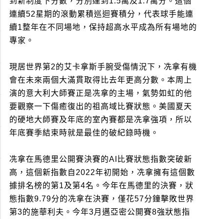
到新制度下分數，分別達到1.5萬及1.7萬分。這個
連續52星期的滾動累積巡迴賽積分，代表球手能連
續1整年在不同場地，保持超高水平成為所有場地的
專家。
現居世界第2的艾卡拿斯手腕受傷情況下，冼拿有機
會在未來兩個大滿貫取得比去年更高分數。本周上
演的意大利大師賽正是冼拿的主場，氣勢如虹的他
要觀察一下傷癒復出的祖高域比賽狀態。美國夏天
的硬地大師賽及年底的室內賽都是冼拿強項，所以
年底賽季結束時就是最佳的破紀錄時機。
冼拿在馬德里公開賽決賽的AI比賽狀態指數突破新
高，這個新指數自2022年初開始，冼拿擁有這個數
據排名榜的第1及第4名。今年在馬德里的決賽，狀
態指數9.79分的冼拿在決賽，僅花57分鐘擊敗世界
第3的施華利夫。今年3月邁亞密公開賽8強狀態指