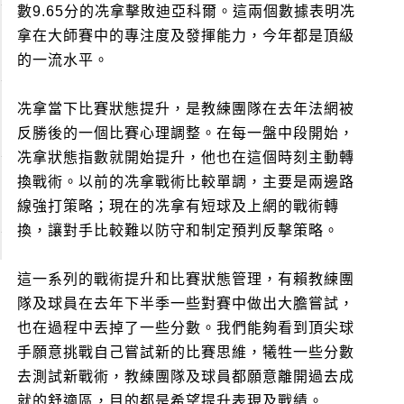
數9.65分的冼拿擊敗迪亞科爾。這兩個數據表明冼
拿在大師賽中的專注度及發揮能力，今年都是頂級
的一流水平。
冼拿當下比賽狀態提升，是教練團隊在去年法網被
反勝後的一個比賽心理調整。在每一盤中段開始，
冼拿狀態指數就開始提升，他也在這個時刻主動轉
換戰術。以前的冼拿戰術比較單調，主要是兩邊路
線強打策略；現在的冼拿有短球及上網的戰術轉
換，讓對手比較難以防守和制定預判反擊策略。
這一系列的戰術提升和比賽狀態管理，有賴教練團
隊及球員在去年下半季一些對賽中做出大膽嘗試，
也在過程中丟掉了一些分數。我們能夠看到頂尖球
手願意挑戰自己嘗試新的比賽思維，犧牲一些分數
去測試新戰術，教練團隊及球員都願意離開過去成
就的舒適區，目的都是希望提升表現及戰績。