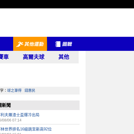
賽車
高爾夫球
其他
字：
球之筆得
錢惠民
關新聞
華利夫羅渣士盃爆冷出局
/08/06 07:14
林世界排名16級跳至新高92位