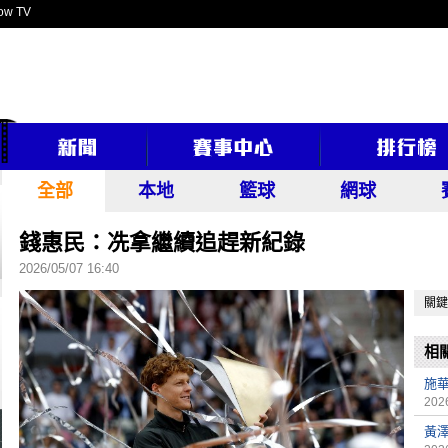
ow TV
全部
本地
籃球
網球
錢惠民：冼拿繼續追趕新紀錄
2026/05/07 16:40
關鍵
相
施
2026
黃澤