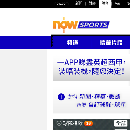
now.com
新聞
財經
體育
Viu
N
球隊追蹤
16