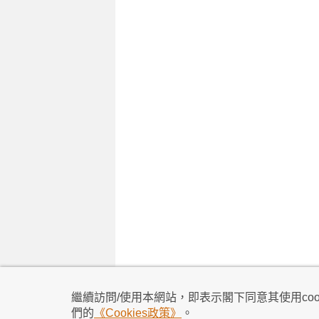
私隱政策
|
使用條款
|
免責及著作權聲明
|
不歧
繼續訪問/使用本網站，即表示閣下同意其使用cook
所有資料及訊息僅作為參考之用
們的
《Cookies政策》
。