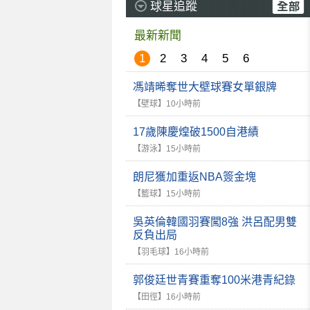
球星追蹤
最新新聞
1
2
3
4
5
6
馮靖晞奪世大壁球賽女單銀牌
【壁球】
10小時前
17歲陳慶煌破1500自港績
【游泳】
15小時前
朗尼獲加重返NBA簽金塊
【籃球】
15小時前
吳英倫韓國羽賽闖8強 洪呂配男雙
反負出局
【羽毛球】
16小時前
郭俊廷世青賽重奪100米港青紀錄
【田徑】
16小時前