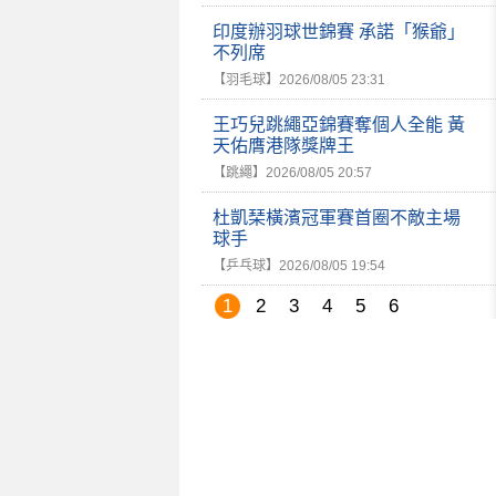
印度辦羽球世錦賽 承諾「猴爺」
不列席
【羽毛球】
2026/08/05 23:31
王巧兒跳繩亞錦賽奪個人全能 黃
天佑膺港隊獎牌王
【跳繩】
2026/08/05 20:57
杜凱琹橫濱冠軍賽首圈不敵主場
球手
【乒乓球】
2026/08/05 19:54
1
2
3
4
5
6