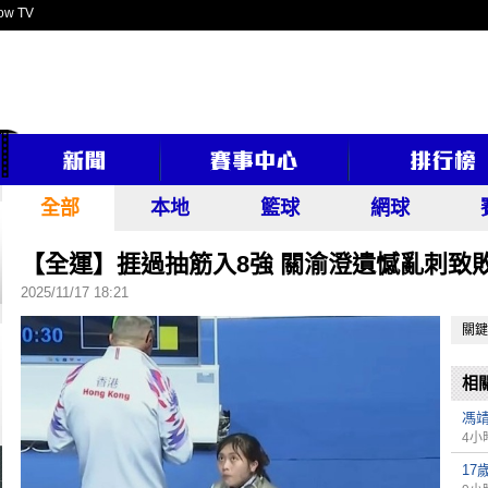
ow TV
全部
本地
籃球
網球
【全運】捱過抽筋入8強 關渝澄遺憾亂刺致
2025/11/17 18:21
關鍵
相
馮
4小
17