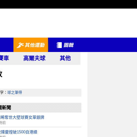
賽車
高爾夫球
其他
敗
字：
球之筆得
關新聞
靖晞奪世大壁球賽女單銀牌
時前
歲陳慶煌破1500自港績