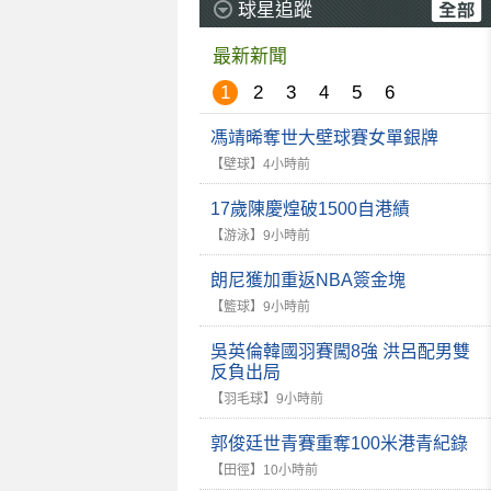
球星追蹤
最新新聞
1
2
3
4
5
6
馮靖晞奪世大壁球賽女單銀牌
【壁球】
4小時前
17歲陳慶煌破1500自港績
【游泳】
9小時前
朗尼獲加重返NBA簽金塊
【籃球】
9小時前
吳英倫韓國羽賽闖8強 洪呂配男雙
反負出局
【羽毛球】
9小時前
郭俊廷世青賽重奪100米港青紀錄
【田徑】
10小時前