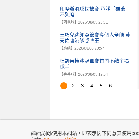
印度辦羽球世錦賽 承諾「猴爺」
不列席
【羽毛球】
2026/08/05 23:31
王巧兒跳繩亞錦賽奪個人全能 黃
天佑膺港隊獎牌王
【跳繩】
2026/08/05 20:57
杜凱琹橫濱冠軍賽首圈不敵主場
球手
【乒乓球】
2026/08/05 19:54
1
2
3
4
5
6
私隱政策
|
使用條款
|
免責及著作權聲明
|
不歧
繼續訪問/使用本網站，即表示閣下同意其使用cook