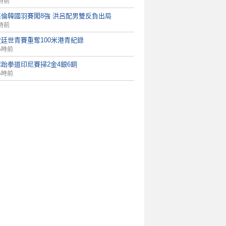
時前
英倫韓國羽賽闖8強 洪呂配男雙反負出局
時前
廷世青賽重奪100米港青紀錄
小時前
跆拳道印尼賽掃2金4銀6銅
小時前