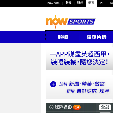
now.com
新聞
財經
體育
Viu
N
球隊追蹤
14