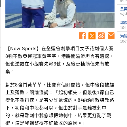
9小
吳
9小
郭俊
10
港隊
10
【Now Sports】在全運會劍擊項目女子花劍個人賽
8強不敵亞運冠軍黃芊芊，港將關渝澄坦言有遺憾，
但也透露在小組賽先輸3仗，及後更抽筋但未有放
棄。
對於8強鬥黃芊芊，比賽有個好開始，但中後段被趕
上及落敗，關渝澄說：「起初領先，但最後1節自己
變化不夠迅速，是有少許遺憾的。8強賽經教練教路
下，初段和中段都可以，但由於對手是難被刺中
的，就是難刺中我愈想把她刺中，結果更打亂了戰
術，這是我調整得不好致敗的原因。」