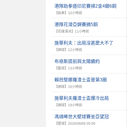
港隊跆拳道印尼賽掃2金4銀6銅
【跆拳】
10小時前
港隊花滑亞錦賽摘5銅
【花樣滑冰】
11小時前
施華利夫：出局沒甚麼大不了
【網球】
12小時前
布祿斯提前與太陽續約
【籃球】
13小時前
賴芭堅娜羅渣士盃晉第3圈
【網球】
16小時前
施華利夫羅渣士盃爆冷出局
【網球】
19小時前
馮靖晞世大壁球賽坐亞望冠
【壁球】
2026/08/06 00:09