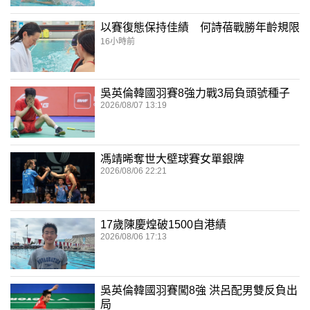
以賽復態保持佳績 何詩蓓戰勝年齡規限
16小時前
吳英倫韓國羽賽8強力戰3局負頭號種子
2026/08/07 13:19
馮靖晞奪世大壁球賽女單銀牌
2026/08/06 22:21
17歲陳慶煌破1500自港績
2026/08/06 17:13
吳英倫韓國羽賽闖8強 洪呂配男雙反負出
局