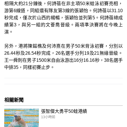
相隔大約21分鐘後，何詩蓓在非主項50米蛙泳初賽亮相，
游第6線道，同組還有隊友第3線的張穎怡。何詩蓓以31.10
秒完成，僅次於山西的楊暢，張穎怡並列第5。何詩蓓總成
績第3，與另一組的文薈喬晉級。兩項準決賽將在今晚上
演。
另外，港將陳鎡樵及何沛熹在男子50米背泳初賽，分別以
26.44秒及26.54秒完成，26名選手分列19及21無緣晉級。
王一舜則在男子1500米自由泳游出16分16.16秒，38名選手
中排35，同樣初賽止步。
相關新聞
張智傑大勇平50蛙港績
13小時前