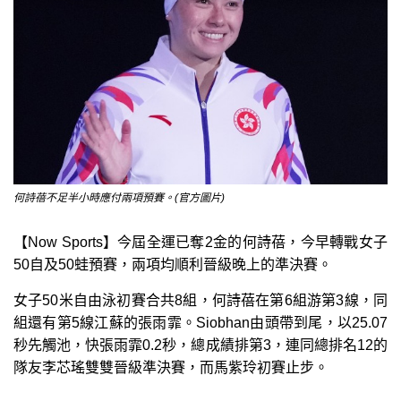
何詩蓓不足半小時應付兩項預賽。(官方圖片)
【Now Sports】今屆全運已奪2金的何詩蓓，今早轉戰女子
50自及50蛙預賽，兩項均順利晉級晚上的準決賽。
女子50米自由泳初賽合共8組，何詩蓓在第6組游第3線，同
組還有第5線江蘇的張雨霏。Siobhan由頭帶到尾，以25.07
秒先觸池，快張雨霏0.2秒，總成績排第3，連同總排名12的
隊友李芯瑤雙雙晉級準決賽，而馬紫玲初賽止步。