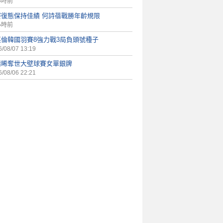
小時前
賽復態保持佳績 何詩蓓戰勝年齡規限
小時前
英倫韓國羽賽8強力戰3局負頭號種子
/08/07 13:19
靖晞奪世大壁球賽女單銀牌
/08/06 22:21