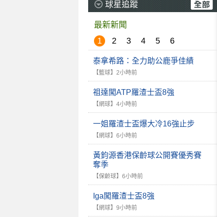
球星追蹤
最新新聞
1
2
3
4
5
6
泰拿希路：全力助公鹿爭佳績
【籃球】
2小時前
祖達闖ATP羅渣士盃8強
【網球】
4小時前
一姐羅渣士盃爆大冷16強止步
【網球】
6小時前
黃鈞源香港保齡球公開賽優秀賽
奪季
【保齡球】
6小時前
Iga闖羅渣士盃8強
【網球】
9小時前