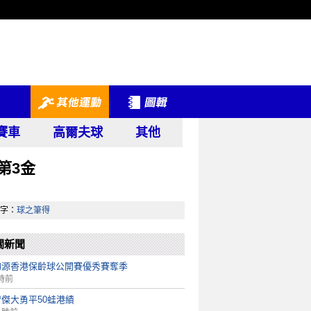
賽車
高爾夫球
其他
第3金
字：
球之筆得
關新聞
鈞源香港保齡球公開賽優秀賽奪季
時前
傑大勇平50蛙港績