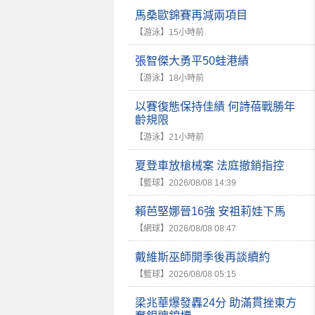
馬桑歐錦賽再減兩項目
【游泳】
15小時前
張智傑大勇平50蛙港績
【游泳】
18小時前
以賽復態保持佳績 何詩蓓戰勝年
齡規限
【游泳】
21小時前
夏登車放槍械案 法庭撤銷指控
【籃球】
2026/08/08 14:39
賴芭堅娜晉16強 安祖莉娃下馬
【網球】
2026/08/08 08:47
戴維斯巫師開季後再談續約
【籃球】
2026/08/08 05:15
梁兆華爆發轟24分 助滿貫挫東方