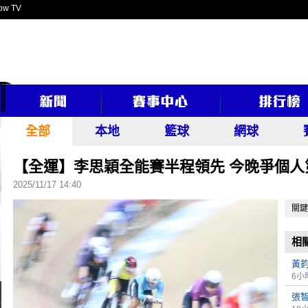
ow TV
全部
本地
籃球
網球
【全運】李思穎全能賽半程領先 今晚爭個人
2025/11/17 14:40
關鍵
相
黃
6小
張智