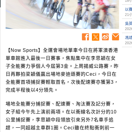
18
以
21
吳
2026
馮
2026
【Now Sports】全運會場地單車今日在將軍澳香港
單車館進入最後一日賽事，焦點集中在李思穎在女
子全能賽力爭個人今屆第3金。上周揚威公路賽，昨
日再夥拍梁穎儀贏出場地麥迪遜賽的Ceci，今日在
全能賽首項捕捉賽輕取首名，次後配速賽亦獲第3，
完成半程後以4分領先。
場地全能賽分捕捉賽、配速賽、淘汰賽及記分賽，
女子組今午先上演前兩項。在以衝線名次計分的10
公里捕捉賽，李思穎中段領放引來另外7名車手追
趕，一同超越主車群1圈。Ceci雖在終點衝刺前一