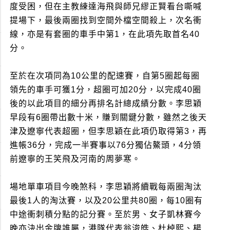
度受困，但在主教練達海飛與師兄繆正賢看台嘶喊
提場下，最後兩圈找到空間外檔空間殺上，次名衝
線，亦是有套圈的車手中第1，在此項先取首名40
分。
至於在次項同為10公里的配速賽，自第5圈起每圈
領先的車手可獲1分，超圈可加20分，以完成40圈
後的以此項目的細分再排名計總成績分數。李思穎
早段有6圈帶出數十米，賺到關鍵分數，雖然之後天
津及遼寧代表超圈，但李思穎在此項仍取得第3，再
進帳36分，完成一半賽事以76分獨佔鰲頭，4分領
前遼寧的王笑飛及河南的周夢寒。
場地單車項目今晚煞科，李思穎將續戰每兩圈淘汰
最後1人的淘汰賽，以及20公里共80圈，每10圈有
中途衝刺積分點的記分賽。至於男、女子凱林賽今
晚亦決出金牌誰屬，港隊代表翁浚皓、杜棹熙、楊