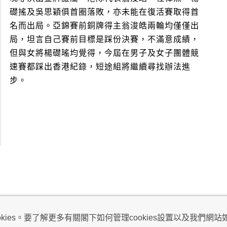
礎搖及吳思穎俱首圈落敗，亦未能在復活賽取得首
名而出局。亞錦賽前銅牌得主翁浚皓兩輪均僅僅出
局，坦言自己賽前目標是踩份決賽，不滿意成績，
但與女將楊礎瑤均覺得，今屆在男子及女子團體競
速賽都踩出香港紀錄，短途組將繼續尋找辦法進
步。
視及不騷擾聲明
ies。要了解更多有關閣下如何管理cookies設置以及我們網站如