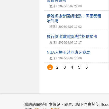
奪銀牌錦標
【籃球】
2026/08/07 22:09
伊雅娜掀菲國網球熱：周圍都租
唔到場
【網球】
2026/08/07 19:02
獨行俠出重賞換法拉格球星卡
【籃球】
2026/08/07 17:17
NBA入樽王赴西班牙發展
【籃球】
2026/08/07 15:06
1
2
3
4
5
6
私隱政策
|
使用條款
|
免責及著作權聲明
|
不歧
繼續訪問/使用本網站，即表示閣下同意其使用cook