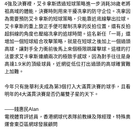
4強及決賽裡，艾卡拿斯透過短球策略進一步消耗38歲老將
祖高域的體能，決賽時則用來干擾冼拿的防守企位。冼拿因
為需要預防艾卡拿斯的短球策略，只能靠近底線擊出拉球。
艾卡拿斯的重上旋正手便可壓制冼拿的反拍位置，還有反拍
超斜線的角度也壓縮冼拿的追球時間。這名新任「一哥」還
增加一個短球組合攻擊策略，就是在短球之後加上一個過頭
高球，讓對手全力衝前後馬上來個極限跳躍擊球。這樣的打
法要求艾卡拿斯連續兩次的極致手感球，因為對手往往是身
高達1.9米的頂級球員，近網從低位打出過頭的高球確實難
上加難。
今年只有施華利夫成為第3個打入大滿貫決賽的球手，且看
明年的4大滿貫決賽是否仍屬雙子星的天下。
——錢惠民Alan
電視體育評述員，香港網球代表隊前教練及隊經理，特殊奧
運會東亞區網球發展顧問