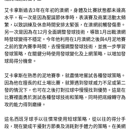
艾卡拿斯過去3年在年初的澳網，身體及比賽狀態都未達高
水平。有一次是因為聖誕節休季時，表演賽及商業活動太頻
繁，以致訓練及休息時間安排太緊張，在澳網前觸發傷患。
另一次是因為在12月全面調整發球技術，導致1月出戰澳網
時發球變得不穩定。今年他利用在1月澳網之後與4月泥地賽
之前的室內賽季時間，去慢慢調整發球技術，並進一步學習
發球策略，在關鍵分時使用發球變化及上網策略，以增加發
球局得分機會。
艾卡拿斯在熟悉的泥地賽季，就盡情地嘗試各種發球策略。
因為他在擅長的紅土場比賽，就算遇到發球威力不足或第二
發的情況下，也可在之後打對拉球中慢慢找到優勢。這是在
比賽裡面勇於測試各種發球技術和策略，同時把底線轉守為
攻的能力得到磨練。
這名西班牙球手以往慣常使用短球策略，從以往的得分手
段，現在變成干擾對方節奏及消耗對手體力的策略。在美網