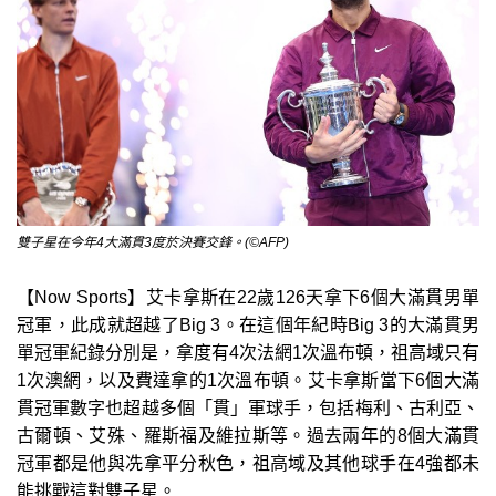
雙子星在今年4大滿貫3度於決賽交鋒。(©AFP)
【Now Sports】艾卡拿斯在22歲126天拿下6個大滿貫男單
冠軍，此成就超越了Big 3。在這個年紀時Big 3的大滿貫男
單冠軍紀錄分別是，拿度有4次法網1次溫布頓，祖高域只有
1次澳網，以及費達拿的1次溫布頓。艾卡拿斯當下6個大滿
貫冠軍數字也超越多個「貫」軍球手，包括梅利、古利亞、
古爾頓、艾殊、羅斯福及維拉斯等。過去兩年的8個大滿貫
冠軍都是他與冼拿平分秋色，祖高域及其他球手在4強都未
能挑戰這對雙子星。