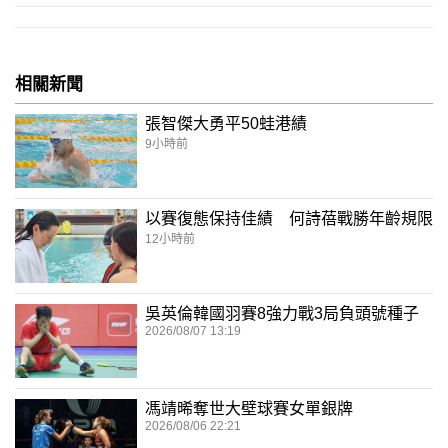
相關新聞
張智傑大勇平50蛙港績
9小時前
以賽復態保持佳績 何詩蓓戰勝年齡規限
12小時前
吳英倫韓國羽賽8強力戰3局負頭號種子
2026/08/07 13:19
馮靖晞奪世大壁球賽女單銀牌
2026/08/06 22:21