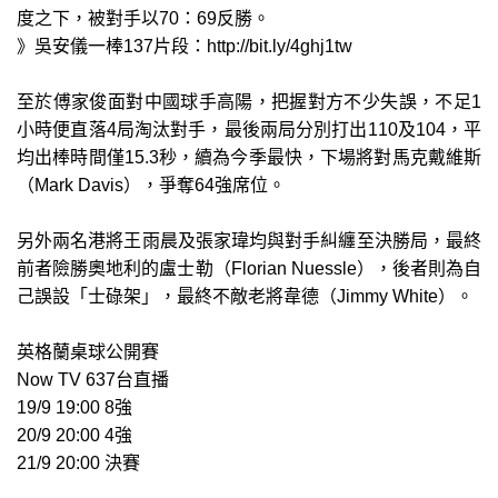
度之下，被對手以70：69反勝。
》吳安儀一棒137片段：
http://bit.ly/4ghj1tw
至於傅家俊面對中國球手高陽，把握對方不少失誤，不足1
小時便直落4局淘汰對手，最後兩局分別打出110及104，平
均出棒時間僅15.3秒，續為今季最快，下場將對馬克戴維斯
（Mark Davis），爭奪64強席位。
另外兩名港將王雨晨及張家瑋均與對手糾纏至決勝局，最終
前者險勝奧地利的盧士勒（Florian Nuessle），後者則為自
己誤設「士碌架」，最終不敵老將韋德（Jimmy White）。
英格蘭桌球公開賽
Now TV 637台直播
19/9 19:00 8強
20/9 20:00 4強
21/9 20:00 決賽