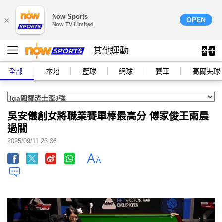
Now Sports
×
OPEN
Now TV Limited
其他運動
全部
本地
籃球
網球
賽車
高爾夫球
吳安儀創女將職業賽單棒最高分 傅家俊王雨晨
過關
2025/09/11 23:36