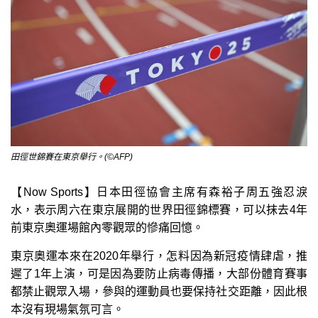
田徑世錦賽在東京舉行。(©AFP)
【Now Sports】日本田徑協會主席有森裕子周五強忍淚
水，表示周六在東京展開的世界田徑錦標賽，可以抹去4年
前東京奧運場館內零觀眾的慘痛回憶。
東京奧運本來在2020年舉行，怎料因為新冠疫情肆虐，推
遲了1年上演，可是因為要防止病毒傳播，大部份體育賽事
都禁止觀眾入場，參與的運動員也要保持社交距離，因此根
本沒有現場氣氛可言。