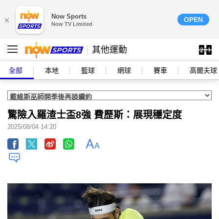
Now Sports
×
OPEN
Now TV Limited
其他運動
全部
本地
籃球
網球
賽車
高爾夫球
驚險入羅渣士盃8強 費歷斯：展現穩定度
2025/08/04 14:20