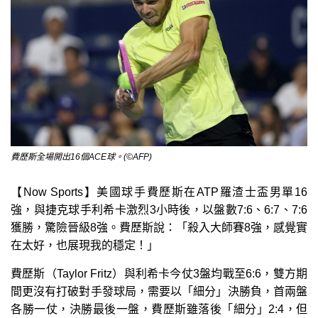
費歷斯全場開出16個ACE球。(©AFP)
【Now Sports】美國球手費歷斯在ATP羅渣士盃男單16
強，與捷克球手利希卡激烈3小時後，以盤數7:6、6:7、7:6
獲勝，驚險晉級8強。費歷斯說：「殺入大師賽8強，感覺實
在太好，也展現我的穩定！」
費歷斯（Taylor Fritz）與利希卡今仗3盤均戰至6:6，雙方期
間更沒有打破對手發球局，需要以「細分」決勝負，首兩盤
各勝一仗，決勝最後一盤，費歷斯雖落後「細分」2:4，但