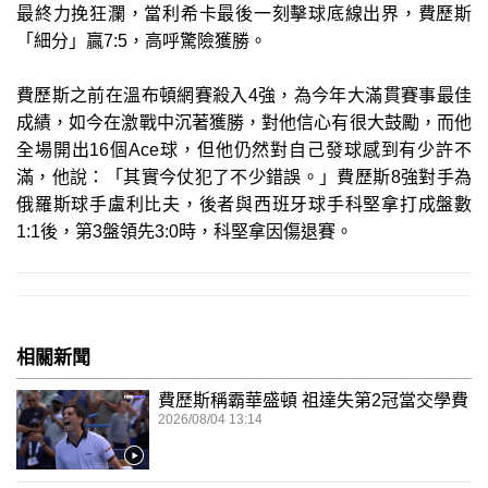
最終力挽狂瀾，當利希卡最後一刻擊球底線出界，費歷斯
「細分」贏7:5，高呼驚險獲勝。
費歷斯之前在溫布頓網賽殺入4強，為今年大滿貫賽事最佳
成績，如今在激戰中沉著獲勝，對他信心有很大鼓勵，而他
全場開出16個Ace球，但他仍然對自己發球感到有少許不
滿，他說：「其實今仗犯了不少錯誤。」費歷斯8強對手為
俄羅斯球手盧利比夫，後者與西班牙球手科堅拿打成盤數
1:1後，第3盤領先3:0時，科堅拿因傷退賽。
相關新聞
費歷斯稱霸華盛頓 祖達失第2冠當交學費
2026/08/04 13:14