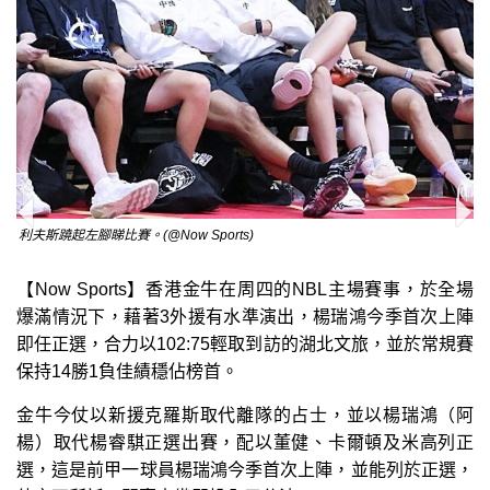
利夫斯蹺起左腳睇比賽。(@Now Sports)
【Now Sports】香港金牛在周四的NBL主場賽事，於全場
爆滿情況下，藉著3外援有水準演出，楊瑞鴻今季首次上陣
即任正選，合力以102:75輕取到訪的湖北文旅，並於常規賽
保持14勝1負佳績穩佔榜首。
金牛今仗以新援克羅斯取代離隊的占士，並以楊瑞鴻（阿
楊）取代楊睿騏正選出賽，配以董健、卡爾頓及米高列正
選，這是前甲一球員楊瑞鴻今季首次上陣，並能列於正選，