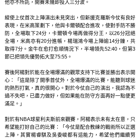
他亦不所託，開賽未幾即投入三分波。
縱使上仗首次上陣演出未見突出，但新援克羅斯今仗有良好
表現，在米高策劃下，他與卡爾頓配合進攻，使對手防不勝
防，全場取下24分，卡爾頓今場再做得分王，以26分冠絕
全場，米高亦有20分進帳，楊瑞鴻今場上陣逾14分鐘，共
取得7分。金牛在愈打愈順情況下，半場領先52:40，但第3
節已把領先優勢拓大至75:55。
賽後阿楊對於能在全場爆滿的觀眾支持下比賽並勝出表示開
心：「這是除了開季首仗外，全場爆滿的比賽，能聽到球迷
的熱烈打氣，真的很開心。對於今仗自己的演出，我認為不
過不失吧，已盡力做好，但如果能在防守方面再好一點便更
滿足。」
對於有NBA球星利夫斯前來觀賽，阿楊表示未有太在意，只
希望能打好自己的比賽：「今仗是配合教練的戰術所以正選
上陣，其實楊睿騏及吳委峻都有這能力，希望他們繼續努