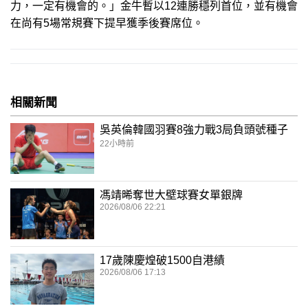
力，一定有機會的。」金牛暫以12連勝穩列首位，並有機會
在尚有5場常規賽下提早獲季後賽席位。
相關新聞
吳英倫韓國羽賽8強力戰3局負頭號種子
22小時前
馮靖晞奪世大壁球賽女單銀牌
2026/08/06 22:21
17歲陳慶煌破1500自港績
2026/08/06 17:13