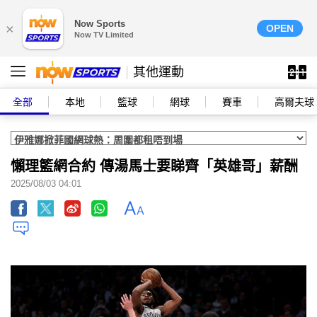
Now Sports
×
OPEN
Now TV Limited
其他運動
全部
本地
籃球
網球
賽車
高爾夫球
懶理籃網合約 傳湯馬士要睇齊「英雄哥」薪酬
2025/08/03 04:01