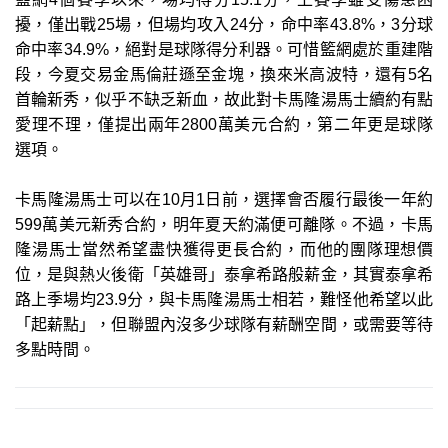
擾，僅出戰25場，但場均攻入24分，命中率43.8%，3分球
命中率34.9%，絕對是球隊得分利器。可惜籃網處於重建階
段，今夏交易金馬倫莊遜至金塊，換來米高波特，還有5名
首輪新秀，似乎不缺乏新血，故此對卡馬隆湯馬士續約有點
愛理不理，僅提出兩年2800萬美元合約，第二年更是球隊
選項。
卡馬隆湯馬士可以在10月1日前，選擇會否履行最後一年約
599萬美元新秀合約，明年夏天約滿便可離隊。不過，卡馬
隆湯馬士當然希望盡快獲得更長合約，而他的團隊理想價
位，是與熱火後衛「英雄哥」泰拿希路般薪金，其實泰拿希
路上季場均23.9分，與卡馬隆湯馬士相若，難怪他希望以此
「起薪點」，但聯盟內沒多少球隊有薪酬空間，或需要等待
多點時間。