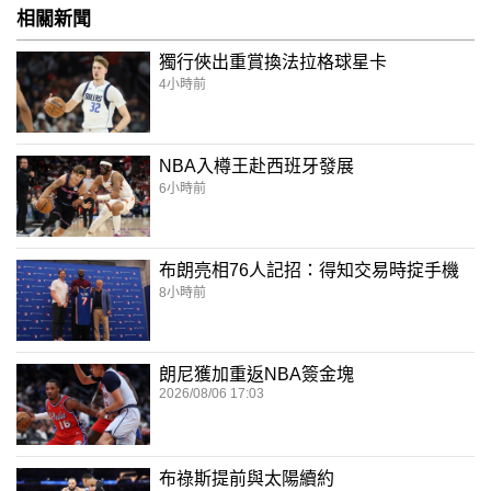
相關新聞
獨行俠出重賞換法拉格球星卡
4小時前
NBA入樽王赴西班牙發展
6小時前
布朗亮相76人記招：得知交易時掟手機
8小時前
朗尼獲加重返NBA簽金塊
2026/08/06 17:03
布祿斯提前與太陽續約