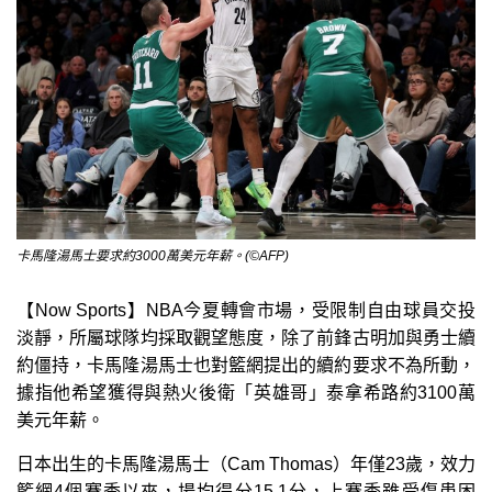
卡馬隆湯馬士要求約3000萬美元年薪。(©AFP)
【Now Sports】NBA今夏轉會市場，受限制自由球員交投
淡靜，所屬球隊均採取觀望態度，除了前鋒古明加與勇士續
約僵持，卡馬隆湯馬士也對籃網提出的續約要求不為所動，
據指他希望獲得與熱火後衛「英雄哥」泰拿希路約3100萬
美元年薪。
日本出生的卡馬隆湯馬士（Cam Thomas）年僅23歲，效力
籃網4個賽季以來，場均得分15.1分，上賽季雖受傷患困