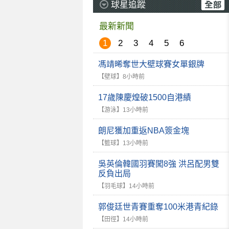
球星追蹤
最新新聞
1
2
3
4
5
6
馮靖晞奪世大壁球賽女單銀牌
【壁球】
8小時前
17歲陳慶煌破1500自港績
【游泳】
13小時前
朗尼獲加重返NBA簽金塊
【籃球】
13小時前
吳英倫韓國羽賽闖8強 洪呂配男雙
反負出局
【羽毛球】
14小時前
郭俊廷世青賽重奪100米港青紀錄
【田徑】
14小時前