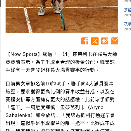
2026
莎
2026
冼
2026
【Now Sports】網壇「一姐」莎芭列卡在羅馬大師
賽賽前表示，為了爭取更合理的獎金分配，職業球
手終有一天會發起杯葛大滿貫賽事的行動。
目前男女單排名前10的球手，聯手向4大滿貫賽事
施壓，要求獲得更高比例的賽事收益分成，以及在
賽程安排等方面擁有更大的話語權。此前球手都對
「罷工」一詞態度謹慎，但莎芭列卡（Aryna
Sabalenka）如今放話：「我認為抵制行動遲早會
出現，這似乎是爭取權益的唯一途徑。比賽成不成