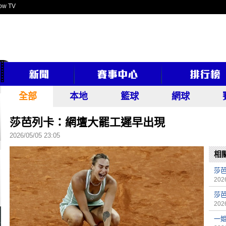
ow TV
全部
本地
籃球
網球
莎芭列卡：網壇大罷工遲早出現
2026/05/05 23:05
相
莎
2026
莎
2026
一