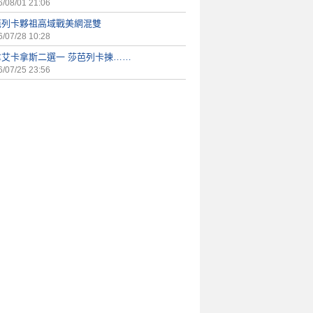
/08/01 21:06
芭列卡夥祖高域戰美網混雙
/07/28 10:28
拿艾卡拿斯二選一 莎芭列卡揀……
/07/25 23:56