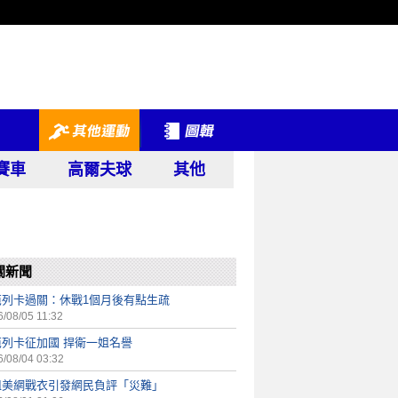
賽車
高爾夫球
其他
關新聞
芭列卡過關：休戰1個月後有點生疏
/08/05 11:32
芭列卡征加國 捍衛一姐名譽
/08/04 03:32
姐美網戰衣引發網民負評「災難」