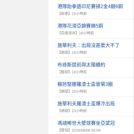
港隊跆拳道印尼賽掃2金4銀6銅
【跆拳】
15小時前
港隊花滑亞錦賽摘5銅
【花樣滑冰】
16小時前
施華利夫：出局沒甚麼大不了
【網球】
16小時前
布祿斯提前與太陽續約
【籃球】
18小時前
賴芭堅娜羅渣士盃晉第3圈
【網球】
20小時前
施華利夫羅渣士盃爆冷出局
【網球】
23小時前
馮靖晞世大壁球賽坐亞望冠
【壁球】
2026/08/06 00:09