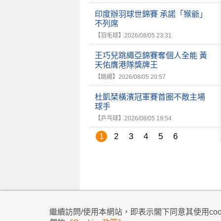
印度辦羽球世錦賽 承諾「猴爺」
不列席
【羽毛球】
2026/08/05 23:31
王巧兒跳繩亞錦賽奪個人全能 黃
天佑膺港隊獎牌王
【跳繩】
2026/08/05 20:57
杜凱琹橫濱冠軍賽首圈不敵主場
球手
【乒乓球】
2026/08/05 19:54
1
2
3
4
5
6
私隱政策
|
使用條款
|
免責及著作權聲明
|
不歧
繼續訪問/使用本網站，即表示閣下同意其使用cook