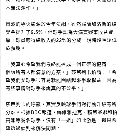
功，精不精彩，取決於球手，沒有我們，大滿貫根
本無法運作。」
風波的導火線源於今年法網。雖然羅蘭加洛斯的總
獎金提升了9.5%，但球手認為大滿貫賽事收益豐
厚，球員應得總收入約22%的分成，現時增幅遠低
於預期。
「我真心希望我們最終能達成一個正確的協商，一
個讓所有人都滿意的方案，」莎芭列卡續謂：「希
望我們女球手很容易就能團結起來爭取權益，因為
有些事情對球手來說真的不公平。」
莎芭列卡的呼籲，其實反映球手們對行動升級有所
分歧。根據BBC報道，絲維雅迪克、賴芭堅娜和柏
高娜等幾名球手，沒有「一姐」如此激進，還是希
望透過談判來解決問題。