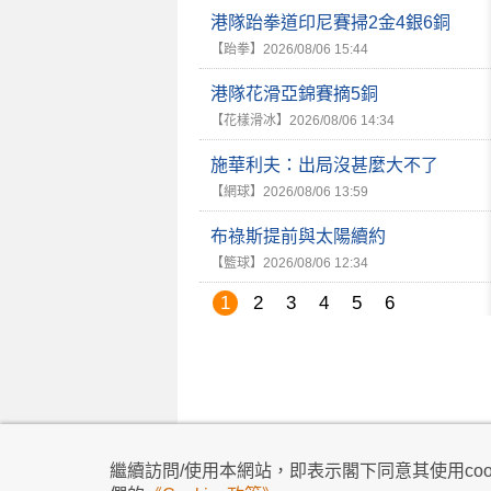
港隊跆拳道印尼賽掃2金4銀6銅
【跆拳】
2026/08/06 15:44
港隊花滑亞錦賽摘5銅
【花樣滑冰】
2026/08/06 14:34
施華利夫：出局沒甚麼大不了
【網球】
2026/08/06 13:59
布祿斯提前與太陽續約
【籃球】
2026/08/06 12:34
1
2
3
4
5
6
私隱政策
|
使用條款
|
免責及著作權聲明
|
不歧
繼續訪問/使用本網站，即表示閣下同意其使用cook