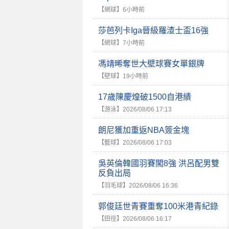
【網球】
6小時前
莎芭列卡Iga晉級羅渣士盃16強
【網球】
7小時前
馮靖晞奪世大壁球賽女單銀牌
【壁球】
19小時前
17歲陳慶煌破1500自港績
【游泳】
2026/08/06 17:13
朗尼獲加重返NBA簽金塊
【籃球】
2026/08/06 17:03
吳英倫韓國羽賽闖8強 洪呂配男雙
反負出局
【羽毛球】
2026/08/06 16:36
郭俊廷世青賽重奪100米港青紀錄
【田徑】
2026/08/06 16:17