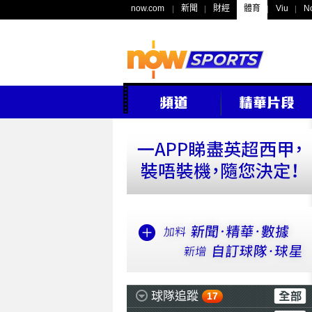
now.com
新聞
財經
體育
Viu
N
球隊追蹤
17