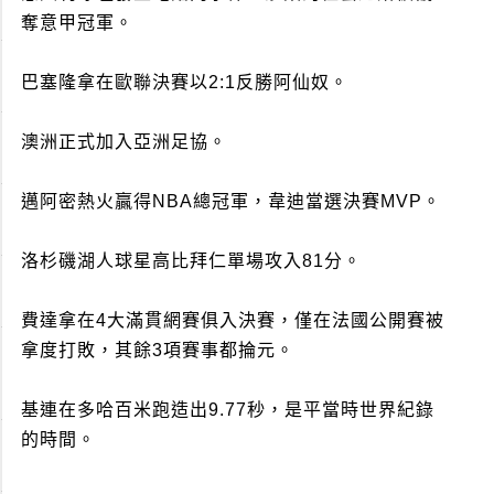
奪意甲冠軍。
巴塞隆拿在歐聯決賽以2:1反勝阿仙奴。
澳洲正式加入亞洲足協。
邁阿密熱火贏得NBA總冠軍，韋迪當選決賽MVP。
洛杉磯湖人球星高比拜仁單場攻入81分。
費達拿在4大滿貫網賽俱入決賽，僅在法國公開賽被
拿度打敗，其餘3項賽事都掄元。
基連在多哈百米跑造出9.77秒，是平當時世界紀錄
的時間。