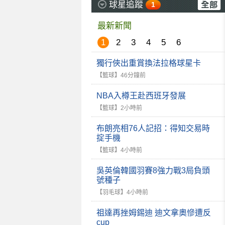
球星追蹤
1
最新新聞
1
2
3
4
5
6
獨行俠出重賞換法拉格球星卡
【籃球】
46分鐘前
NBA入樽王赴西班牙發展
【籃球】
2小時前
布朗亮相76人記招：得知交易時
掟手機
【籃球】
4小時前
吳英倫韓國羽賽8強力戰3局負頭
號種子
【羽毛球】
4小時前
祖達再挫姆錫迪 迪文拿奧慘遭反
cup