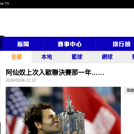
ow TV
全部
本地
籃球
網球
阿仙奴上次入歐聯決賽那一年……
2026/05/06 12:13
關鍵