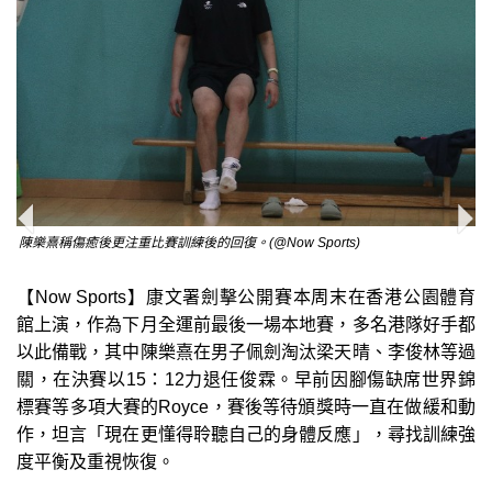
陳樂熹稱傷癒後更注重比賽訓練後的回復。(@Now Sports)
【Now Sports】康文署劍擊公開賽本周末在香港公園體育
館上演，作為下月全運前最後一場本地賽，多名港隊好手都
以此備戰，其中陳樂熹在男子佩劍淘汰梁天晴、李俊林等過
關，在決賽以15：12力退任俊霖。早前因腳傷缺席世界錦
標賽等多項大賽的Royce，賽後等待頒獎時一直在做緩和動
作，坦言「現在更懂得聆聽自己的身體反應」，尋找訓練強
度平衡及重視恢復。