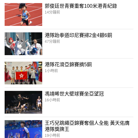
郭俊廷世青賽重奪100米港青紀錄
14分鐘前
港隊跆拳道印尼賽掃2金4銀6銅
47分鐘前
港隊花滑亞錦賽摘5銅
1小時前
馮靖晞世大壁球賽坐亞望冠
16小時前
王巧兒跳繩亞錦賽奪個人全能 黃天佑膺
港隊獎牌王
19小時前