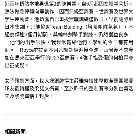
近兩年穩站本地男佩第1的陳樂熹，自6月起因左腳掌骨折，
無法做急停轉向等動作，因而無緣亞錦賽、世錦賽及世界大
學生運動會。他透露自己重投實戰訓練僅數日，早前隨隊到
日本集訓，只能協助Team Building（培養團隊氣氛），不
過養傷逾3個月期間，與輪椅劍擊手對練，仍然獲益良多：
「他們的出手很快，我經常輸給他們，學到的今日都有用
到。」Royce亦提到本月加緊訓練迎接全運，兩周後不會參
加在馬來西亞舉行的U23亞錦賽。4強手指受傷的何柏霖亦
出征成疑。
女子佩劍方面，世大運銅牌得主薛雅齊接連擊敗全運團體賽
隊友劉綺程及梁諾文衛冕。至於昨日的重劍賽事分別由吳浩
天及黎曉瞳稱王封后。
相關新聞