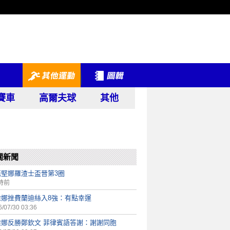
賽車
高爾夫球
其他
關新聞
芭堅娜羅渣士盃晉第3圈
時前
雅娜挫費蘭迪絲入8強：有點幸運
/07/30 03:36
雅娜反勝鄭欽文 菲律賓語答謝：謝謝同胞