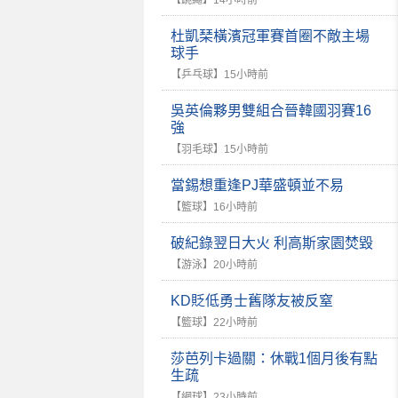
【跳繩】
14小時前
杜凱琹橫濱冠軍賽首圈不敵主場
球手
【乒乓球】
15小時前
吳英倫夥男雙組合晉韓國羽賽16
強
【羽毛球】
15小時前
當錫想重逢PJ華盛頓並不易
【籃球】
16小時前
破紀錄翌日大火 利高斯家園焚毀
【游泳】
20小時前
KD貶低勇士舊隊友被反窒
【籃球】
22小時前
莎芭列卡過關：休戰1個月後有點
生疏
【網球】
23小時前