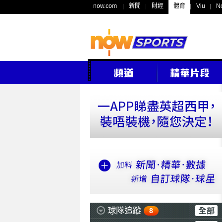
now.com
新聞
財經
體育
Viu
N
球隊追蹤
8