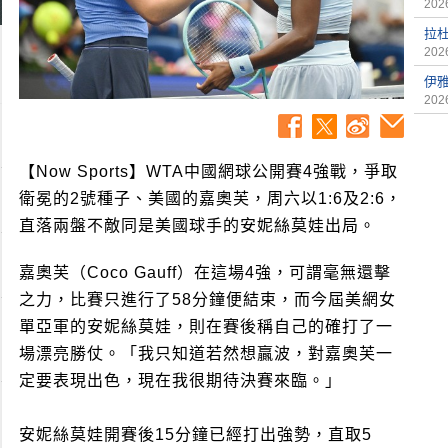
2026
拉杜
2026
伊
2026
【Now Sports】WTA中國網球公開賽4強戰，爭取
衛冕的2號種子、美國的嘉奧芙，周六以1:6及2:6，
直落兩盤不敵同是美國球手的安妮絲莫娃出局。
嘉奧芙（Coco Gauff）在這場4強，可謂毫無還擊
之力，比賽只進行了58分鐘便結束，而今屆美網女
單亞軍的安妮絲莫娃，則在賽後稱自己的確打了一
場漂亮勝仗。「我只知道若然想贏波，對嘉奧芙一
定要表現出色，現在我很期待決賽來臨。」
安妮絲莫娃開賽後15分鐘已經打出強勢，直取5