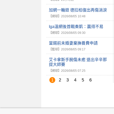
加網一輪遊 德拉柏復出再傷淌淚
【網球】
2026/08/05 10:48
Iga溫網後首戰奏凱：贏得不易
【網球】
2026/08/05 09:30
當錫前未婚妻棄撫養費申請
【籃球】
2026/08/05 09:17
艾卡拿斯手腕傷未癒 退出辛辛那
提大師賽
【網球】
2026/08/05 07:25
1
2
3
4
5
6