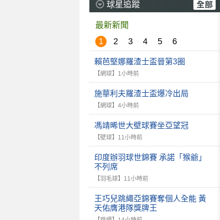
球星追蹤
最新新聞
1
2
3
4
5
6
賴芭堅娜羅渣士盃晉第3圈
【網球】
1小時前
施華利夫羅渣士盃爆冷出局
【網球】
4小時前
馮靖晞世大壁球賽坐亞望冠
【壁球】
11小時前
印度辦羽球世錦賽 承諾「猴爺」
不列席
【羽毛球】
11小時前
王巧兒跳繩亞錦賽奪個人全能 黃
天佑膺港隊獎牌王