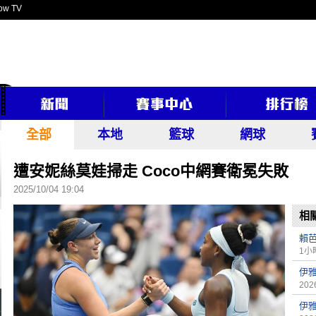
ow TV
全部
本地
籃球
網球
遭安妮絲莫娃掃走 Coco中網賽衛冕失敗
2025/10/04 19:04
相
賴
1小
伊
2026
伊