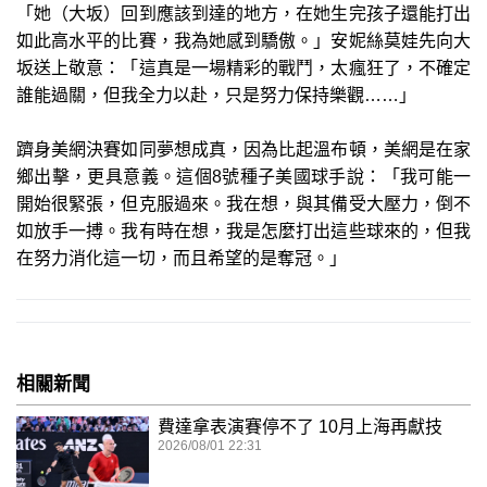
「她（大坂）回到應該到達的地方，在她生完孩子還能打出
如此高水平的比賽，我為她感到驕傲。」安妮絲莫娃先向大
坂送上敬意：「這真是一場精彩的戰鬥，太瘋狂了，不確定
誰能過關，但我全力以赴，只是努力保持樂觀……」
躋身美網決賽如同夢想成真，因為比起溫布頓，美網是在家
鄉出擊，更具意義。這個8號種子美國球手說：「我可能一
開始很緊張，但克服過來。我在想，與其備受大壓力，倒不
如放手一搏。我有時在想，我是怎麼打出這些球來的，但我
在努力消化這一切，而且希望的是奪冠。」
相關新聞
費達拿表演賽停不了 10月上海再獻技
2026/08/01 22:31