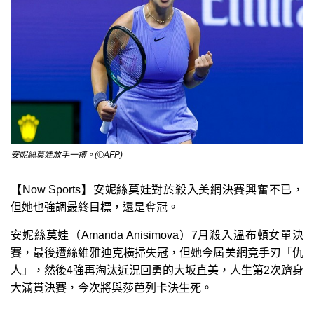
安妮絲莫娃放手一搏。(©AFP)
【Now Sports】安妮絲莫娃對於殺入美網決賽興奮不已，
但她也強調最終目標，還是奪冠。
安妮絲莫娃（Amanda Anisimova）7月殺入溫布頓女單決
賽，最後遭絲維雅迪克橫掃失冠，但她今屆美網竟手刃「仇
人」，然後4強再淘汰近況回勇的大坂直美，人生第2次躋身
大滿貫決賽，今次將與莎芭列卡決生死。