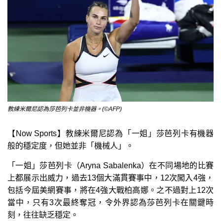
教練米爾尼認為莎芭列卡並非機器。(©AFP)
【Now Sports】教練米爾尼認為「一姐」莎芭列卡有機器
般的穩定度，但她並非「機械人」。
「一姐」莎芭列卡（Aryna Sabalenka）在不同場地的比賽
上都展示出威力，過去13個大滿貫賽事中，12次闖入4強，
包括今屆美網賽事，將在4強大戰柏高娜。之不過對上12次
當中，只有3次最終奪冠，令外界認為莎芭列卡在關鍵時
刻，往往缺乏穩定。