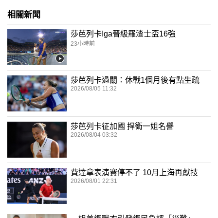
相關新聞
莎芭列卡Iga晉級羅渣士盃16強
23小時前
莎芭列卡過關：休戰1個月後有點生疏
2026/08/05 11:32
莎芭列卡征加國 捍衛一姐名譽
2026/08/04 03:32
費達拿表演賽停不了 10月上海再獻技
2026/08/01 22:31