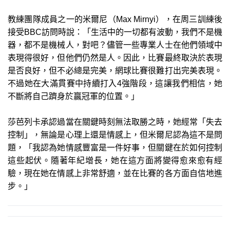
教練團隊成員之一的米爾尼（Max Mirnyi），在周三訓練後
接受BBC訪問時說：「生活中的一切都有波動，我們不是機
器，都不是機械人，對吧？儘管一些專業人士在他們領域中
表現得很好，但他們仍然是人。因此，比賽最終取決於表現
是否良好，但不必總是完美，網球比賽很難打出完美表現。
不過她在大滿貫賽中持續打入4強階段，這讓我們相信，她
不斷將自己躋身於贏冠軍的位置。」
莎芭列卡承認過當在關鍵時刻無法取勝之時，她經常「失去
控制」，無論是心理上還是情感上，但米爾尼認為這不是問
題，「我認為她情感豐富是一件好事，但關鍵在於如何控制
這些起伏。隨著年紀增長，她在這方面將變得愈來愈有經
驗，現在她在情感上非常舒適，並在比賽的各方面自信地進
步。」