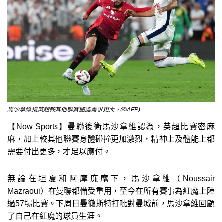
馬沙拿維指英超較其他聯賽體能需求更大。(©AFP)
【Now Sports】曼聯後衛馬沙拿維認為，英超比賽密麻
麻，加上較其他聯賽身體碰撞更加激烈，精神上及體能上都
需要付出更多，才足以應付。
無論在坦夏和阿摩廉麾下，馬沙拿維（Noussair
Mazraoui）在曼聯都備受重用，至今在所有賽事為紅魔上陣
過57場比賽。下周日曼徹斯特打吡對曼城前，馬沙拿維回顧
了自己在紅魔的球員生涯。