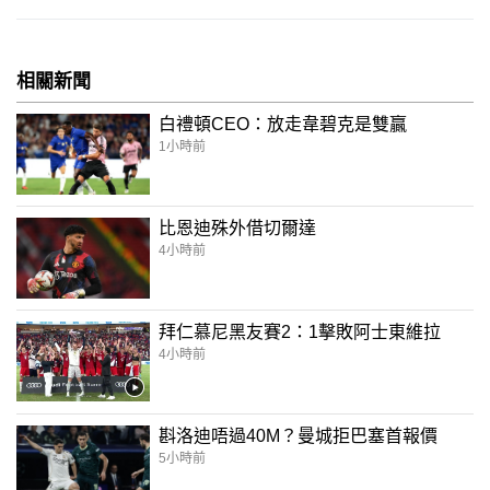
相關新聞
白禮頓CEO：放走韋碧克是雙贏
1小時前
比恩迪殊外借切爾達
4小時前
拜仁慕尼黑友賽2：1擊敗阿士東維拉
4小時前
斟洛迪唔過40M？曼城拒巴塞首報價
5小時前