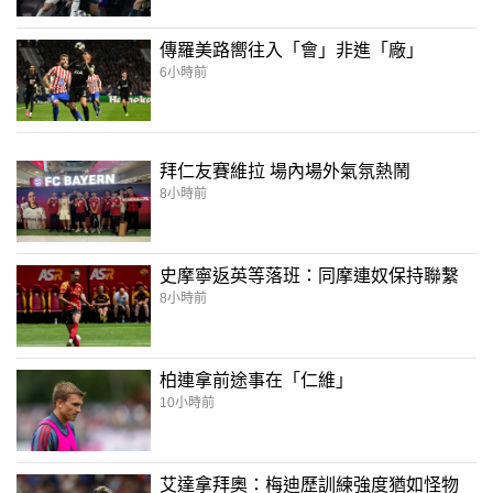
傳羅美路嚮往入「會」非進「廠」
6小時前
拜仁友賽維拉 場內場外氣氛熱鬧
8小時前
史摩寧返英等落班：同摩連奴保持聯繫
8小時前
柏連拿前途事在「仁維」
10小時前
艾達拿拜奧：梅迪歷訓練強度猶如怪物