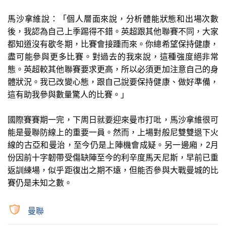
馬沙拿維說：「個人層面來說，分析體能狀態和出場次數
後，我認為自己上季踢得不錯。英超跟其他聯賽不同，大家
都知道沒有歇冬期，比賽會接踵而來。你總希望保持健康，
盡可能參與更多比賽。對過去的我來說，這種強度絕非常
態。英超較其他聯賽要求更高，所以必須更加注意自己的身
體狀況。我已改變心態，跟自己說要保持健康、做好準備，
這有助我參與數量驚人的比賽。」
國際賽賽期一完，下周日就要迎來曼市打吡，馬沙拿維很可
能是曼聯防線上的重要一員。然而，上場對般尼雙雙退下火
線的古亞和曼治，至今仍是上陣機會成疑。另一邊廂，2月
份因前十字韌帶受傷缺陣至今的利辛度馬天尼斯，早前已重
返訓練場，似乎距復出之期不遠，但能否參與大戰曼城的比
賽仍是未知之數。
曼聯