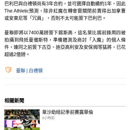
巴利巴與白禮頓尚有3年合約，並可選擇自動續約1年，因此
The Athletic預測，除非紅魔在轉會窗關閉前賣得出加拿曹
或安東尼等「冗員」，否則不太可能簽下巴利巴。
曼聯即將以7400萬鎊簽下錫斯高，這名萊比錫前鋒周四被
拍攝到飛抵曼徹斯特，準備體測及商討「入魔」的個人條
件，連同之前簽下古亞、迪亞高利安及安保姆等猛將，已花
超過2億鎊。
曼聯
|
白禮頓
相關新聞
韋沙助紐記季前賽贏華倫
4小時前