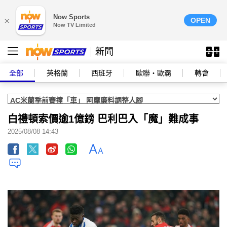
Now Sports
×
OPEN
Now TV Limited
新聞
全部
英格蘭
西班牙
歐聯‧歐霸
轉會
白禮頓索價逾1億鎊 巴利巴入「魔」難成事
2025/08/08 14:43