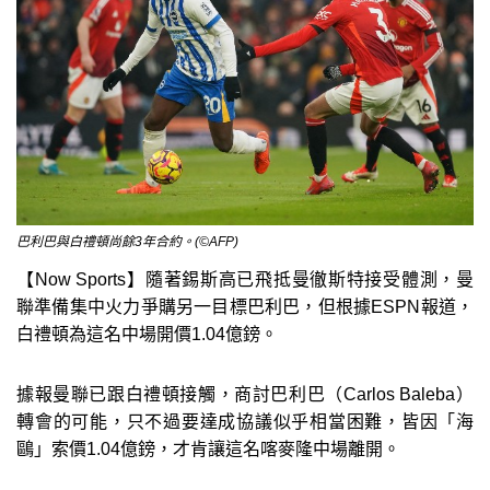
巴利巴與白禮頓尚餘3年合約。(©AFP)
【Now Sports】隨著錫斯高已飛抵曼徹斯特接受體測，曼
聯準備集中火力爭購另一目標巴利巴，但根據ESPN報道，
白禮頓為這名中場開價1.04億鎊。
據報曼聯已跟白禮頓接觸，商討巴利巴（Carlos Baleba）
轉會的可能，只不過要達成協議似乎相當困難，皆因「海
鷗」索價1.04億鎊，才肯讓這名喀麥隆中場離開。