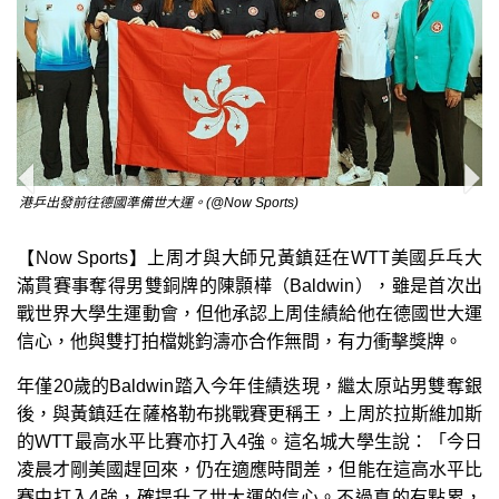
港乒出發前往德國準備世大運。(@Now Sports)
【Now Sports】上周才與大師兄黃鎮廷在WTT美國乒乓大
滿貫賽事奪得男雙銅牌的陳顥樺（Baldwin），雖是首次出
戰世界大學生運動會，但他承認上周佳績給他在德國世大運
信心，他與雙打拍檔姚鈞濤亦合作無間，有力衝擊獎牌。
年僅20歲的Baldwin踏入今年佳績迭現，繼太原站男雙奪銀
後，與黃鎮廷在薩格勒布挑戰賽更稱王，上周於拉斯維加斯
的WTT最高水平比賽亦打入4強。這名城大學生說：「今日
凌晨才剛美國趕回來，仍在適應時間差，但能在這高水平比
賽中打入4強，確提升了世大運的信心。不過真的有點累，