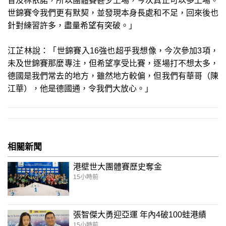
音及林依諾，所以團體賽甚少上場，今次真正可以多上場。
世錦賽令我們更有默契，並發現本身長處和不足，回來後也
針對練習許多，盡量希望有突破。」
江芷林說：「世錦賽入16強也超乎我想像，今次參加3項，
未及世錦賽那麼專注，但希望享受比賽，逐場打不想太多，
德國是我們常去的地方，雖然地方較偏，但我們有華哥（陳
江華），他是德國通，令我們大放心。」
相關新聞
港壁世大團體賽歷史奪金
15小時前
張智傑大勇迎亞運 年內4破100蛙港績
15小時前