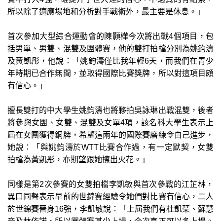
所以除了適應場地和分析對手戰術外，最主要是休息。」
首次參加大型綜合運動會的陳顥樺今次將出戰4個項目，包
括男單、男雙、混雙及團體賽，他的雙打拍檔分別為姚鈞濤
及黃凱彤，他說：「姚鈞濤僅比我年輕6天，而我們在青少
年時期已合作無間，並取得國際比賽獎牌，所以對這項目頗
有信心。」
擅長雙打的中大學生姚鈞濤也將夥拍吳詠琳出戰混雙，後者
將參與女團、女雙、混雙及女單4項，該名科大學生表示上
屆在女團獲得銅牌，希望這兩年的國際賽磨練令自己進步，
她說：「與姚鈞濤於WTT比賽合作過，有一定默契，女雙
拍檔為黃凱彤，亦期望跟她擦出火花。」
同樣是第2次參賽的女雙拍檔李凱敏與首次參戰的江芷林，
異口同聲表示早前的世錦賽經驗令她們對比賽有信心，二人
於世錦賽晉身16強，李凱敏說：「上屆我們有杜凱琹、蘇慧