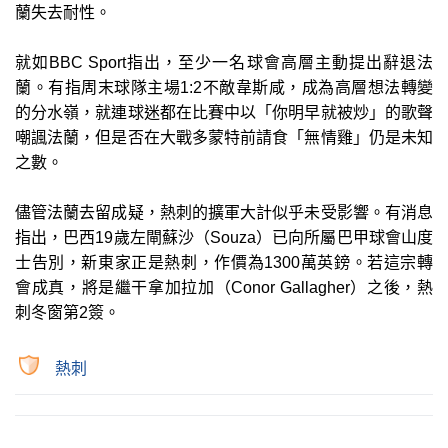
蘭失去耐性。
就如BBC Sport指出，至少一名球會高層主動提出辭退法
蘭。有指周末球隊主場1:2不敵韋斯咸，成為高層想法轉變
的分水嶺，就連球迷都在比賽中以「你明早就被炒」的歌聲
嘲諷法蘭，但是否在大戰多蒙特前請食「無情雞」仍是未知
之數。
儘管法蘭去留成疑，熱刺的擴軍大計似乎未受影響。有消息
指出，巴西19歲左閘蘇沙（Souza）已向所屬巴甲球會山度
士告別，新東家正是熱刺，作價為1300萬英鎊。若這宗轉
會成真，將是繼干拿加拉加（Conor Gallagher）之後，熱
刺冬窗第2簽。
熱刺