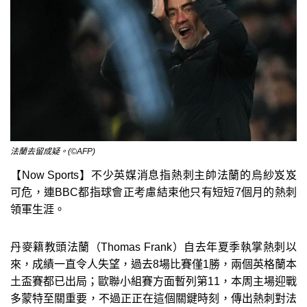
法蘭去留成疑。(©AFP)
【Now Sports】不少英媒消息指熱刺主帥法蘭的烏紗岌岌
可危，連BBC都指球會正考慮結束他只有短短7個月的熱刺
領軍生涯。
丹麥籍教頭法蘭（Thomas Frank）自去年夏季執掌熱刺以
來，成績一直令人失望，過去8場比賽僅1勝，兩個英格蘭本
土盃賽都已出局；歐聯小組賽方面暫列第11，本周主場迎戰
多蒙特至關重要，不過正正在這個關鍵時刻，傳出熱刺對法