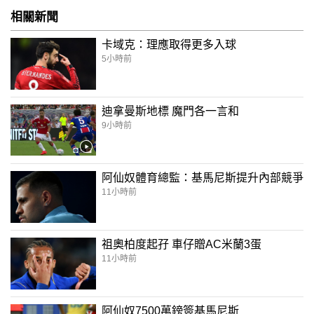
相關新聞
卡域克：理應取得更多入球
5小時前
迪拿曼斯地標 魔門各一言和
9小時前
阿仙奴體育總監：基馬尼斯提升內部競爭
11小時前
祖奧柏度起孖 車仔贈AC米蘭3蛋
11小時前
阿仙奴7500萬鎊簽基馬尼斯