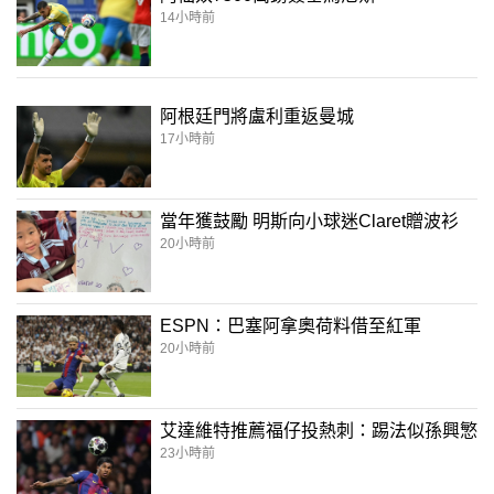
14小時前
阿根廷門將盧利重返曼城
17小時前
當年獲鼓勵 明斯向小球迷Claret贈波衫
20小時前
ESPN：巴塞阿拿奧荷料借至紅軍
20小時前
艾達維特推薦福仔投熱刺：踢法似孫興慜
23小時前