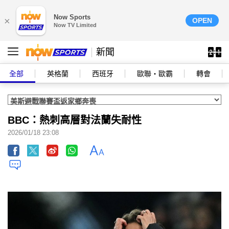
Now Sports
×
OPEN
Now TV Limited
新聞
全部
英格蘭
西班牙
歐聯‧歐霸
轉會
BBC：熱刺高層對法蘭失耐性
2026/01/18 23:08